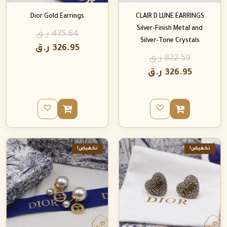
Dior Gold Earrings
CLAIR D LUNE EARRINGS
Silver-Finish Metal and
475.64
ر.ق
Silver-Tone Crystals
326.95
ر.ق
822.59
ر.ق
326.95
ر.ق
تخفيض!
تخفيض!