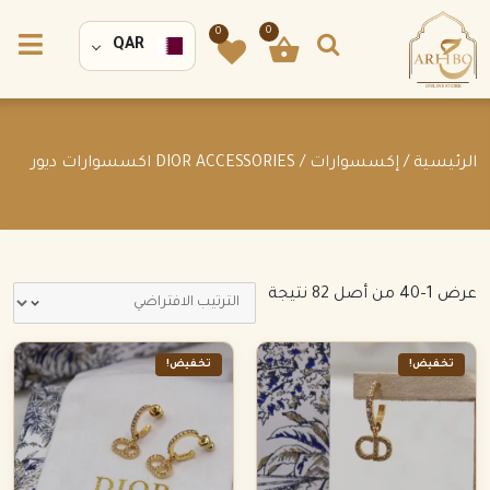
0
0
QAR
الرئيسية
/
إكسسوارات
/ DIOR ACCESSORIES اكسسوارات ديور
عرض 1–40 من أصل 82 نتيجة
تخفيض!
تخفيض!