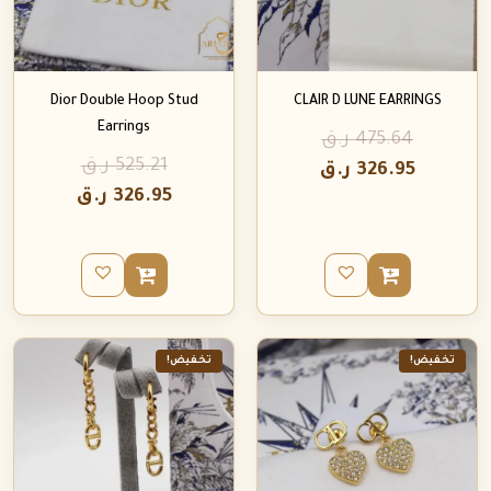
Dior Double Hoop Stud
CLAIR D LUNE EARRINGS
Earrings
475.64
ر.ق
525.21
ر.ق
326.95
ر.ق
326.95
ر.ق
تخفيض!
تخفيض!