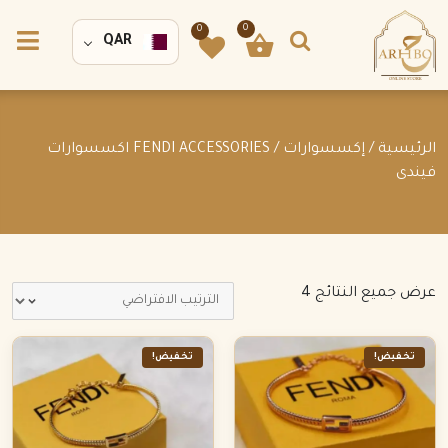
0
0
QAR
الرئيسية
/
إكسسوارات
/ FENDI ACCESSORIES اكسسوارات
فيندى
عرض جميع النتائج 4
تخفيض!
تخفيض!