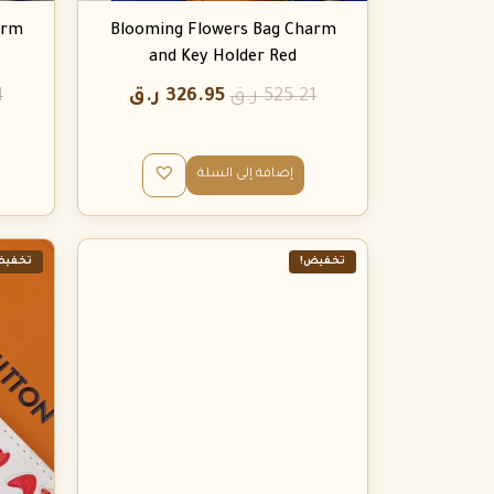
arm
Blooming Flowers Bag Charm
and Key Holder Red
525.21
ر.ق
326.95
ر.ق
1
إضافة إلى السلة
تخفيض!
تخفيض