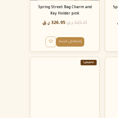
Spring Street Bag Charm and
Sp
Key Holder pink
525.21
ر.ق
326.95
ر.ق
إضافة إلى السلة
تخفيض!