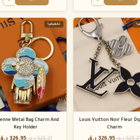
!
تخفيض!
ienne Metal Bag Charm And
Louis Vuitton Noir Fleur Di
Key Holder
Charm
525.2
ر.ق
326.95
ر.ق
525.21
ر.ق
326.95
ر.ق