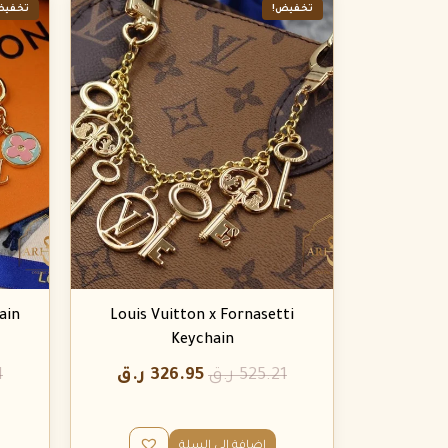
تخفيض!
تخفيض
ain
Louis Vuitton x Fornasetti
Keychain
525.21
ر.ق
326.95
ر.ق
1
إضافة إلى السلة