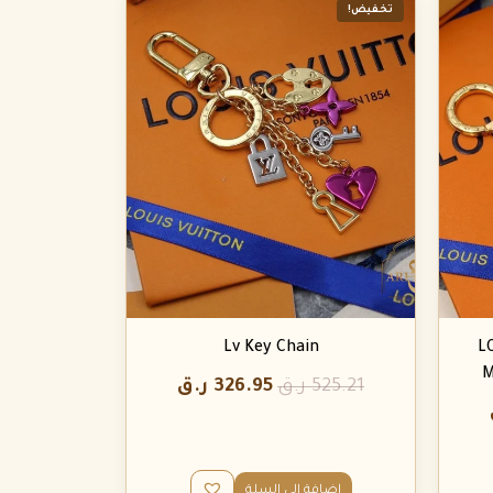
تخفيض!
Lv Key Chain
L
M
525.21
ر.ق
326.95
ر.ق
إضافة إلى السلة