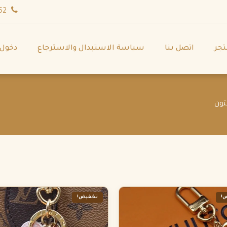
wa.me/971544702252
تجر
اتصل بنا
سياسة الاستبدال والاسترجاع
دخول
!
تخفيض!