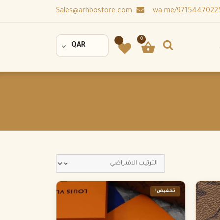
Sales@arhbostore.com
0
QAR
تخفيض!