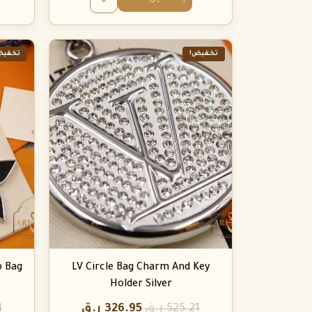
تخفيض!
تخفيض
p Bag
LV Circle Bag Charm And Key
Holder Silver
525.21
ر.ق
326.95
ر.ق
1