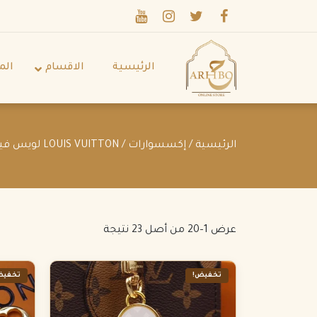
الرئيسية
الاقسام
الم
الرئيسية
/
إكسسوارات
/ LOUIS VUITTON لويس فيتون
عرض 1–20 من أصل 23 نتيجة
تخفيض!
تخفيض