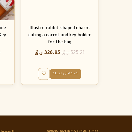
ade
Illustre rabbit-shaped charm
Key
eating a carrot and key holder
for the bag
525.21
ر.ق
326.95
ر.ق
1
إضافة إلى السلة