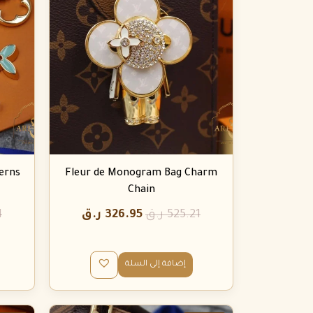
terns
Fleur de Monogram Bag Charm
Chain
525.21
ر.ق
326.95
ر.ق
1
إضافة إلى السلة