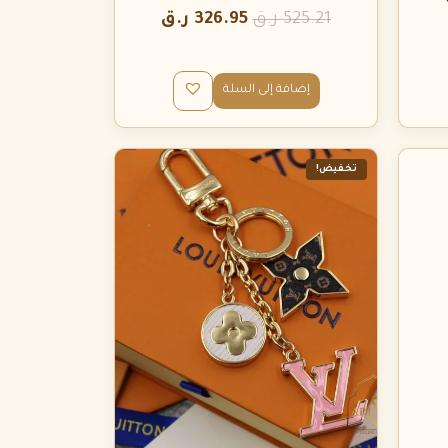
525.21
ر.ق
326.95
ر.ق
إضافة إلى السلة
تخفيض!