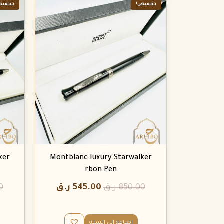
تخفيض!
تخفيض
ker
Montblanc luxury Starwalker
rbon Pen
850.00
ر.ق
545.00
ر.ق
0
إضافة إلى السلة