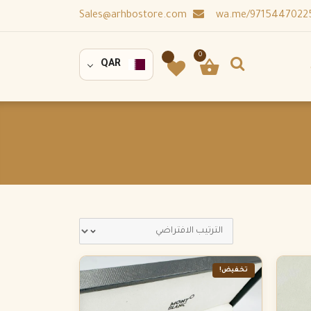
Sales@arhbostore.com
0
QAR
تخفيض!