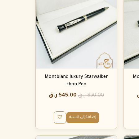
Montblanc luxury Starwalker
Mo
rbon Pen
850.00
ر.ق
545.00
ر.ق
إضافة إلى السلة