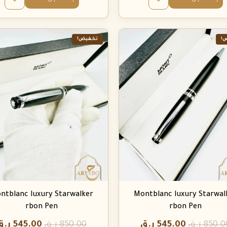
!
تخفيض!
ntblanc luxury Starwalker
Montblanc luxury Starwal
rbon Pen
rbon Pen
850.0
ر.ق
545.00
ر.ق
850.00
ر.ق
545.00
ر.ق