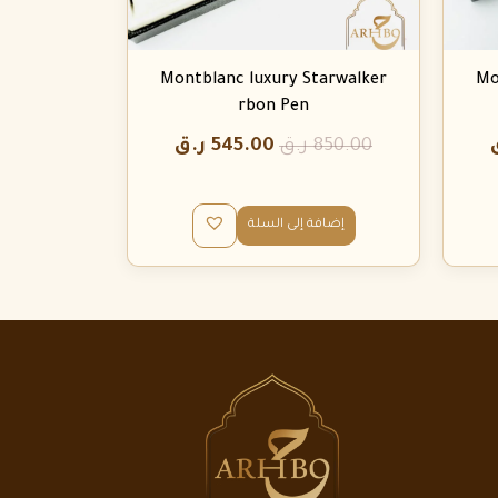
Montblanc luxury Starwalker
Mo
rbon Pen
850.00
ر.ق
545.00
ر.ق
إضافة إلى السلة