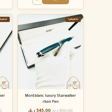
تخفيض!
تخفيض
ker
Montblanc luxury Starwalker
rbon Pen
850.00
ر.ق
545.00
ر.ق
0