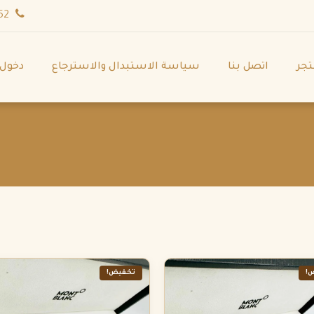
wa.me/971544702252
تجر
اتصل بنا
سياسة الاستبدال والاسترجاع
دخول
!
تخفيض!