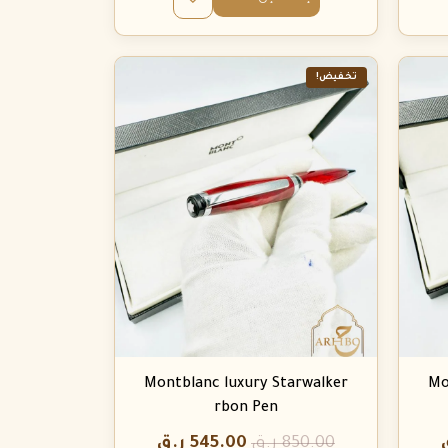
تخفيض!
Montblanc luxury Starwalker
Mo
rbon Pen
850.00
ر.ق
545.00
ر.ق