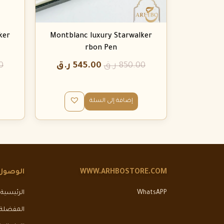
ker
Montblanc luxury Starwalker
rbon Pen
850.00
ر.ق
545.00
ر.ق
0
إضافة إلى السلة
WWW.ARHBOSTORE.COM
الوصول
WhatsAPP
الرئيسية
المفضلة