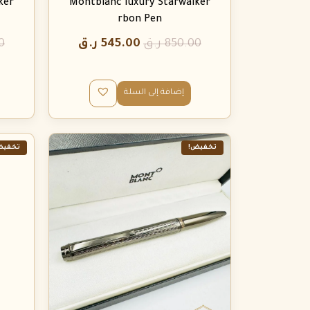
ker
Montblanc luxury Starwalker
rbon Pen
850.00
ر.ق
545.00
ر.ق
0
إضافة إلى السلة
تخفيض!
تخفيض