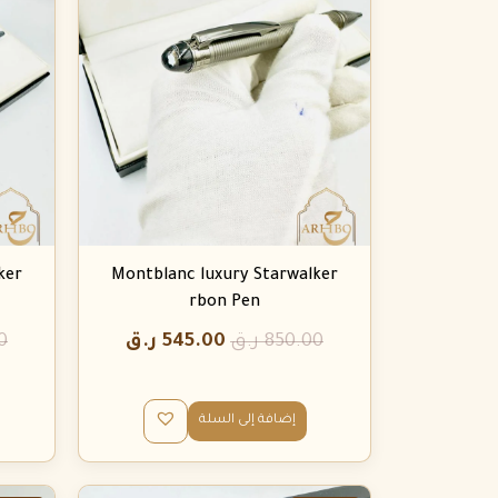
ker
Montblanc luxury Starwalker
rbon Pen
850.00
ر.ق
545.00
ر.ق
0
إضافة إلى السلة