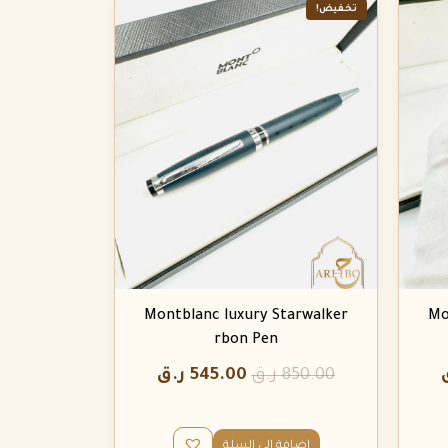
تخفيض!
Montblanc luxury Starwalker
Mo
rbon Pen
850.00
ر.ق
545.00
ر.ق
إضافة إلى السلة