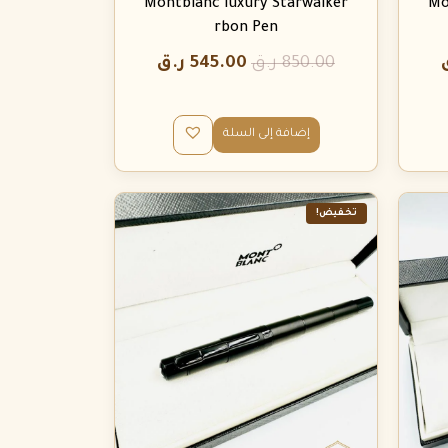
Montblanc luxury Starwalker
Mo
rbon Pen
850.00
ر.ق
545.00
ر.ق
إضافة إلى السلة
تخفيض!