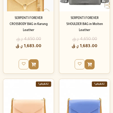
SERPENTI FOREVER
SERPENTI FOREVER
CROSSBODY BAG in Karung
SHOULDER BAG in Molten
Leather
Leather
4,650.00
ر.ق
4,650.00
ر.ق
1,683.00
ر.ق
1,683.00
ر.ق
تخفيض!
تخفيض!