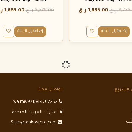
Lady DIOR Bag – Cimon
Lady DIOR Bag – White
3,776
ر.ق
1,685.00
ر.ق
3,776.00
ر.ق
1,685.00
ر.
إضافة إلى السلة
إضافة إلى السلة
 السريع
تواصل معنا
wa.me/971544702252
الامارات العربية المتحدة
طلب
Sales@arhbostore.com