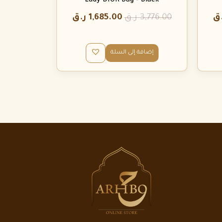
Lady DIOR Bag – Black
ق
3,776.00
ر.ق
1,685.00
ر.ق
إضافة إلى السلة