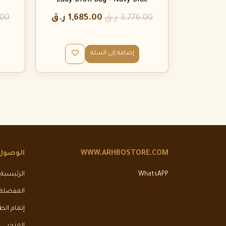
Lady DIOR Bag – Navy Blue
3,776.00
ر.ق
1,685.00
ر.ق
.00
إضافة إلى السلة
WWW.ARHBOSTORE.COM
الوصول
WhatsAPP
الرئيسية
المفضلة
إتمام ال