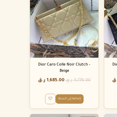
Dior Caro Colle Noir Clutch –
Di
Beige
ق
3,776.00
ر.ق
1,685.00
ر.ق
إضافة إلى السلة