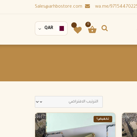
Sales@arhbostore.com
0
QAR
تخفيض!