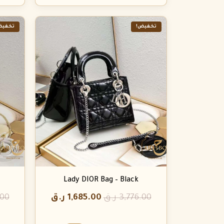
تخفيض!
تخفيض
Lady DIOR Bag – Black
3,776.00
ر.ق
1,685.00
ر.ق
.00