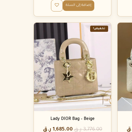
إضافة إلى السلة
تخفيض!
Lady DIOR Bag – Beige
ق
3,776.00
ر.ق
1,685.00
ر.ق