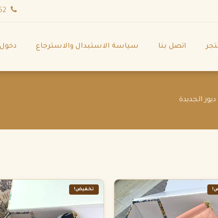
wa.me/971544702252
تجر
اتصل بنا
سياسة الاستبدال والاسترجاع
دخول
يور الجديدة
!
تخفيض!