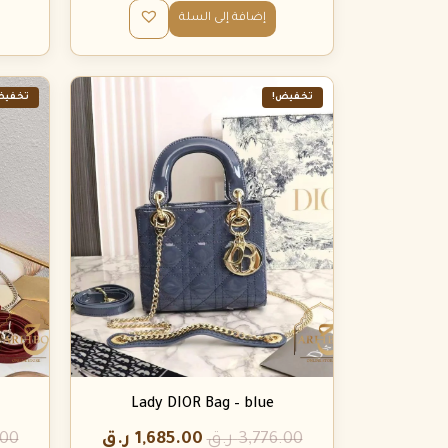
إضافة إلى السلة
تخفيض!
تخفيض
Lady DIOR Bag – blue
3,776.00
ر.ق
1,685.00
ر.ق
.00