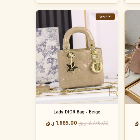
تخفيض!
Lady DIOR Bag – Beige
ق
3,776.00
ر.ق
1,685.00
ر.ق