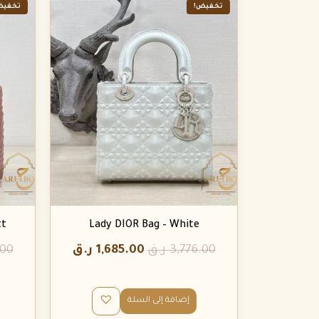
تخفيض!
تخفيض
tt
Lady DIOR Bag – White
3,776.00
ر.ق
1,685.00
ر.ق
.00
إضافة إلى السلة