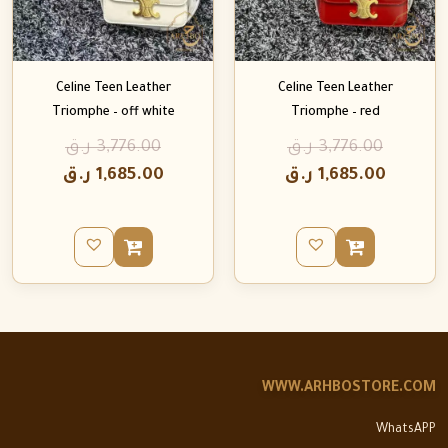
Celine Teen Leather
Celine Teen Leather
Triomphe – off white
Triomphe – red
3,776.00
ر.ق
3,776.00
ر.ق
1,685.00
ر.ق
1,685.00
ر.ق
WWW.ARHBOSTORE.COM
WhatsAPP