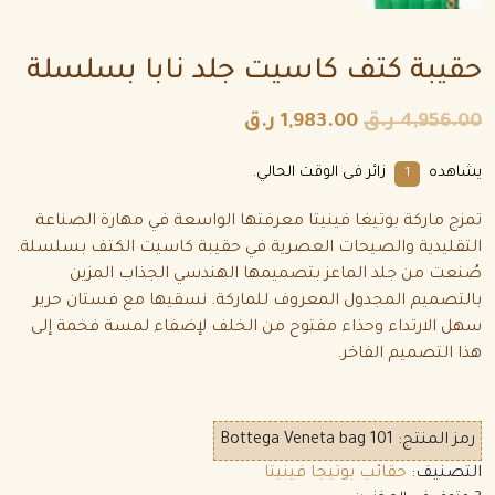
حقيبة كتف كاسيت جلد نابا بسلسلة
4,956.00
ر.ق
1,983.00
ر.ق
يشاهده
زائر فى الوقت الحالي.
4
تمزج ماركة بوتيغا فينيتا معرفتها الواسعة في مهارة الصناعة
التقليدية والصيحات العصرية في حقيبة كاسيت الكتف بسلسلة.
صُنعت من جلد الماعز بتصميمها الهندسي الجذاب المزين
بالتصميم المجدول المعروف للماركة. نسقيها مع فستان حرير
سهل الارتداء وحذاء مفتوح من الخلف لإضفاء لمسة فخمة إلى
هذا التصميم الفاخر.
رمز المنتج:
Bottega Veneta bag 101
التصنيف:
حقائب بوتيجا فينيتا