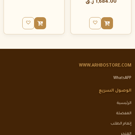
1,684.00
ر.ق
WWW.ARHBOSTORE.COM
WhatsAPP
الوصول السريع
الرئيسية
المفضلة
إتمام الطلب
المتجر