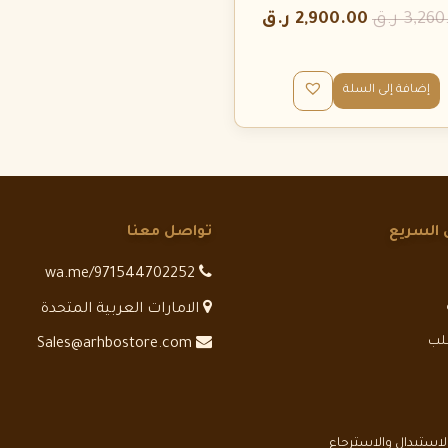
3,260
ر.ق
2,900.00
ر.ق
إضافة إلى السلة
 السريع
تواصل معنا
wa.me/971544702252
الامارات العربية المتحدة
طلب
Sales@arhbostore.com
استبدال والاسترجاع