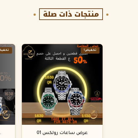
منتجات ذات صلة
تخفيض!
تخفيض
عرض ساعات رولكس 01
ع