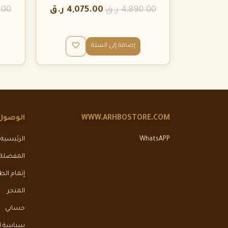
4,890.00
ر.ق
4,075.00
ر.ق
.00
إضافة إلى السلة
WWW.ARHBOSTORE.COM
الوصول
WhatsAPP
الرئيسية
المفضلة
إتمام ال
المتجر
حسابي
سياسة ال