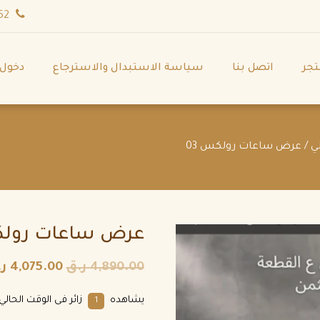
wa.me/971544702252
تجر
اتصل بنا
سياسة الاستبدال والاسترجاع
دخول
ي
/ عرض ساعات رولكس 03
عرض ساعات رولكس
4,890.00
ر.ق
4,075.00
ر
يشاهده
زائر فى الوقت الحالي.
1