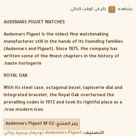
يشاهده
زائر فى الوقت الحالي.
2
AUDEMARS PIGUET WATCHES
Audemars Piguet is the oldest fine watchmaking
manufacturer still in the hands of its founding families
(Audemars and Piguet). Since 1875, the company has
written some of the finest chapters in the history of
haute horlogerie.
ROYAL OAK
With its steel case, octagonal bezel, tapisserie dial and
integrated bracelet, the Royal Oak overturned the
prevailing codes in 1972 and took its rightful place as a
true modern icon.
رمز المنتج:
Audemars Piguet M 02
التصنيف:
Audemars Piguet-أوديمار بيجيه رجالي