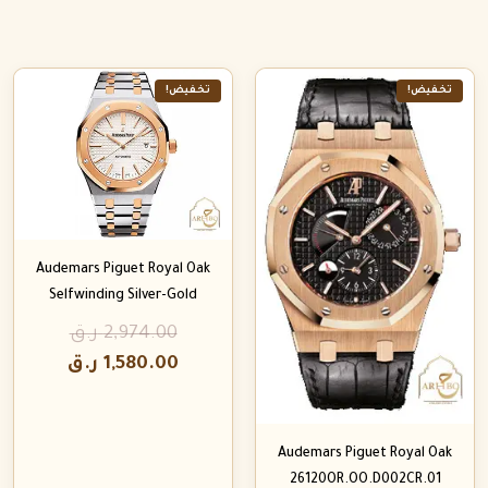
تخفيض!
تخفيض!
Audemars Piguet Royal Oak
Selfwinding Silver-Gold
2,974.00
ر.ق
1,580.00
ر.ق
Audemars Piguet Royal Oak
26120OR.OO.D002CR.01