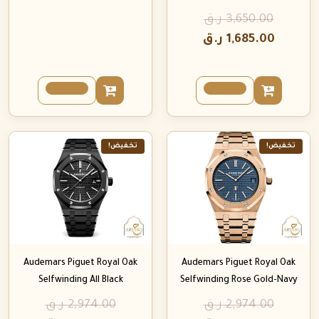
3,650.00
ر.ق
1,685.00
ر.ق
تخفيض!
تخفيض!
Audemars Piguet Royal Oak
Audemars Piguet Royal Oak
Selfwinding All Black
Selfwinding Rose Gold-Navy
2,974.00
ر.ق
2,974.00
ر.ق