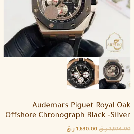
Audemars Piguet Royal Oak
Offshore Chronograph Black -Silver
2,974.00
ر.ق
1,630.00
ر.ق