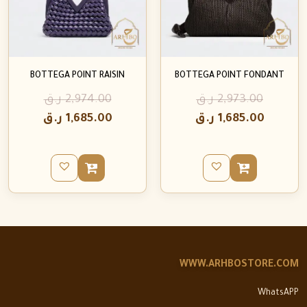
BOTTEGA POINT RAISIN
BOTTEGA POINT FONDANT
2,973.00
ر.ق
2,974.00
ر.ق
1,685.00
ر.ق
1,685.00
ر.ق
WWW.ARHBOSTORE.COM
WhatsAPP