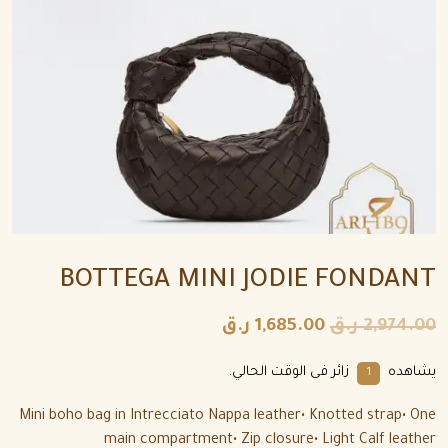
BOTTEGA MINI JODIE FONDANT
2,974.00
ر.ق
1,685.00
ر.ق
يشاهده
زائر فى الوقت الحالي.
1
Mini boho bag in Intrecciato Nappa leather• Knotted strap• One
main compartment• Zip closure• Light Calf leather