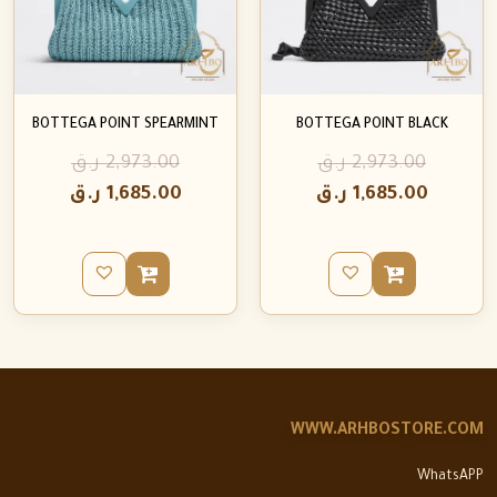
BOTTEGA POINT SPEARMINT
BOTTEGA POINT BLACK
2,973.00
ر.ق
2,973.00
ر.ق
1,685.00
ر.ق
1,685.00
ر.ق
WWW.ARHBOSTORE.COM
WhatsAPP