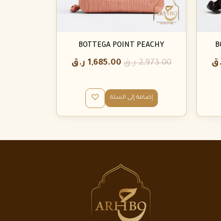
BOTTEGA POINT PEACHY
B
.ق
2,973.00
ر.ق
1,685.00
ر.ق
إضافة إلى السلة