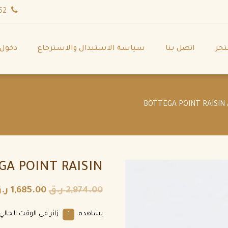
wa.me/971544702252
تجر
اتصل بنا
سياسة الاستبدال والاسترجاع
دخول
/ BOTTEGA 
GA POINT RAISIN
2,974.00
ر.ق
1,685.00
ر.
يشاهده
زائر فى الوقت الحالي.
1