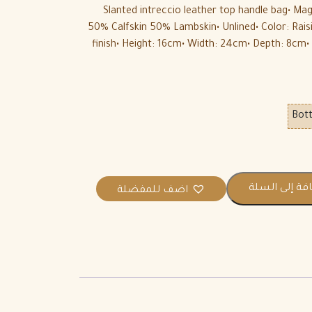
• Slanted intreccio leather top handle bag• Ma
50% Calfskin 50% Lambskin• Unlined• Color: Rais
finish• Height: 16cm• Width: 24cm• Depth: 8cm• 
Bott
فة إلى السلة
اضف للمفضلة