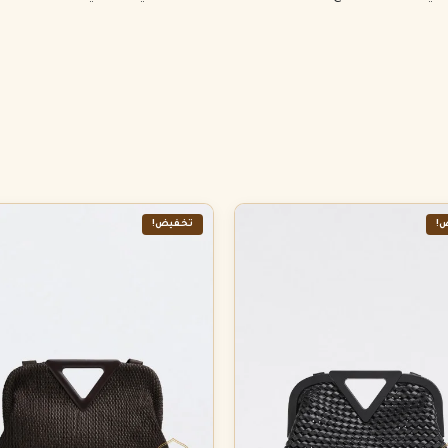
!
تخفيض!