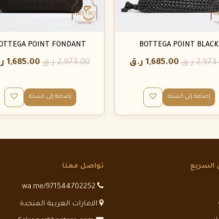
OTTEGA POINT FONDANT
BOTTEGA POINT BLACK
2,973
ر.ق
1,685.00
ر.ق
2,973.00
ر.ق
1,685.00
ر
إضافة إلى السلة
إضافة إلى السلة
 السريع
تواصل معنا
wa.me/971544702252
الامارات العربية المتحدة