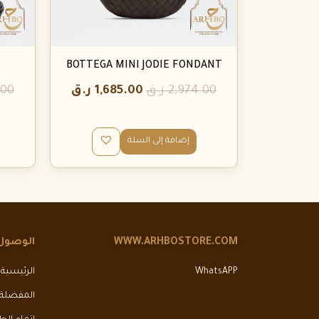
BOTTEGA MINI JODIE FONDANT
2,974.00
ر.ق
1,685.00
ر.ق
.00
إضافة إلى السلة
WWW.ARHBOSTORE.COM
الوصول
WhatsAPP
الرئيسية
المفضلة