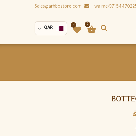
Sales@arhbostore.com
0
0
QAR
BOTTE
ق