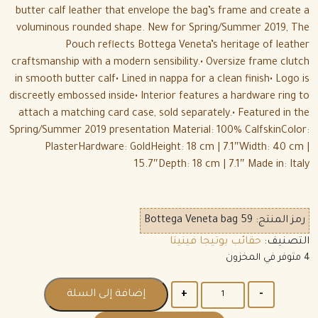
butter calf leather that envelope the bag’s frame and create a
voluminous rounded shape. New for Spring/Summer 2019, The
Pouch reflects Bottega Veneta’s heritage of leather
craftsmanship with a modern sensibility.• Oversize frame clutch
in smooth butter calf• Lined in nappa for a clean finish• Logo is
discreetly embossed inside• Interior features a hardware ring to
attach a matching card case, sold separately.• Featured in the
Spring/Summer 2019 presentation Material: 100% CalfskinColor:
PlasterHardware: GoldHeight: 18 cm | 7.1″Width: 40 cm |
15.7″Depth: 18 cm | 7.1″ Made in: Italy
رمز المنتج:
Bottega Veneta bag 59
التصنيف:
حقائب بوتيجا فينيتا
4 متوفر في المخزون
الكمية
إضافة إلى السلة