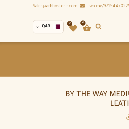
Sales@arhbostore.com
0
0
QAR
BY THE WAY MED
LEAT
ق