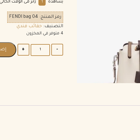
يشاهده
زائر فى الوقت الحالي.
1
رمز المنتج:
FENDI bag 04
التصنيف:
حقائب فندي
4 متوفر في المخزون
إضا