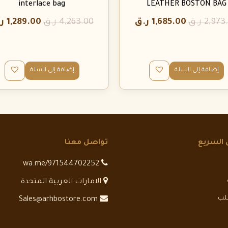
interlace bag
LEATHER BOSTON BAG
2,973
ر.ق
1,685.00
ر.ق
4,263.00
ر.ق
1,289.00
ر
إضافة إلى السلة
إضافة إلى السلة
 السريع
تواصل معنا
wa.me/971544702252
الامارات العربية المتحدة
طلب
Sales@arhbostore.com