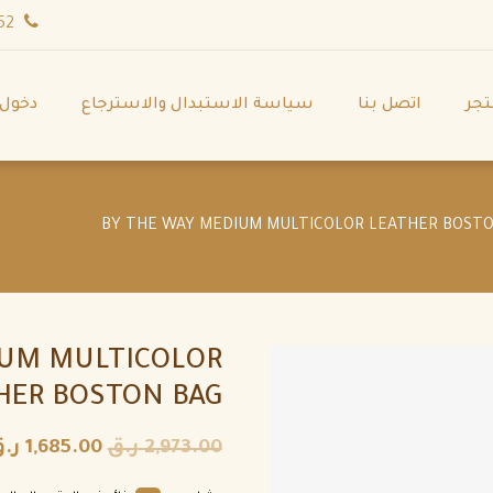
wa.me/971544702252
تجر
اتصل بنا
سياسة الاستبدال والاسترجاع
دخول
IUM MULTICOLOR
HER BOSTON BAG
2,973.00
ر.ق
1,685.00
ر.