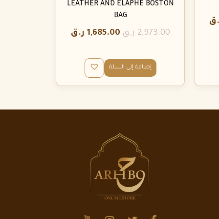
LEATHER AND ELAPHE BOSTON
BAG
.ق
2,973.00
ر.ق
1,685.00
ر.ق
إضافة إلى السلة