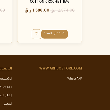
COTTON CROCHET BAG
2,974.00
ر.ق
1,586.00
ر.ق
.00
إضافة إلى السلة
WWW.ARHBOSTORE.COM
الوصول
WhatsAPP
الرئيسية
المفضلة
إتمام ال
المتجر