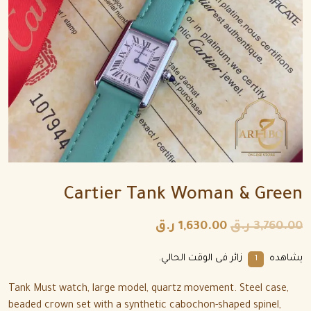
Cartier Tank Woman & Green
3,760.00
ر.ق
1,630.00
ر.ق
يشاهده
زائر فى الوقت الحالي.
5
Tank Must watch, large model, quartz movement. Steel case,
beaded crown set with a synthetic cabochon-shaped spinel,