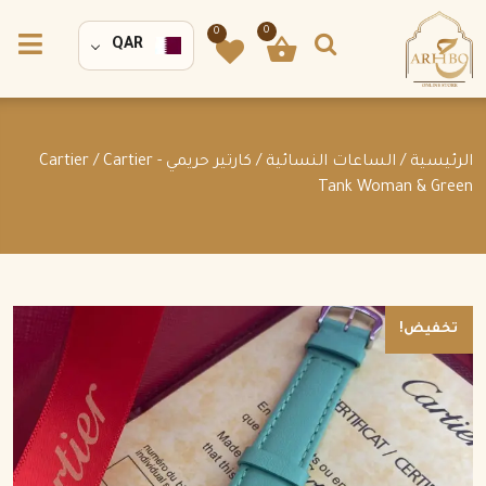
0
0
QAR
الرئيسية
/
الساعات النسائية
/
كارتير حريمي - Cartier
/ Cartier
Tank Woman & Green
تخفيض!