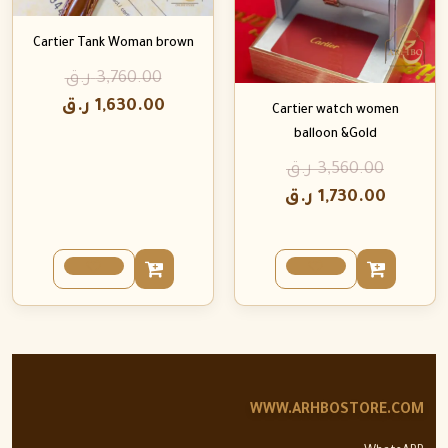
Cartier Tank Woman brown
3,760.00
ر.ق
1,630.00
ر.ق
Cartier watch women
balloon &Gold
3,560.00
ر.ق
1,730.00
ر.ق
WWW.ARHBOSTORE.COM