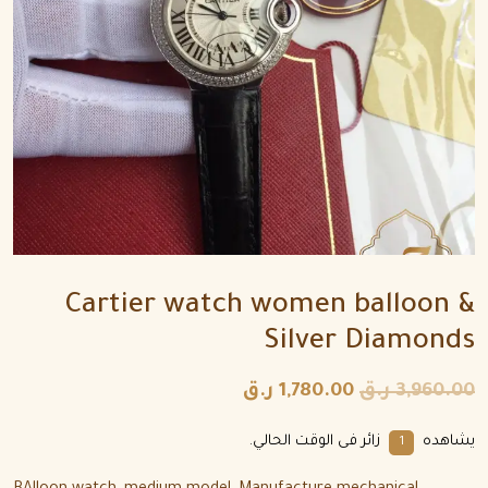
Cartier watch women balloon &
Silver Diamonds
3,960.00
ر.ق
1,780.00
ر.ق
يشاهده
زائر فى الوقت الحالي.
9