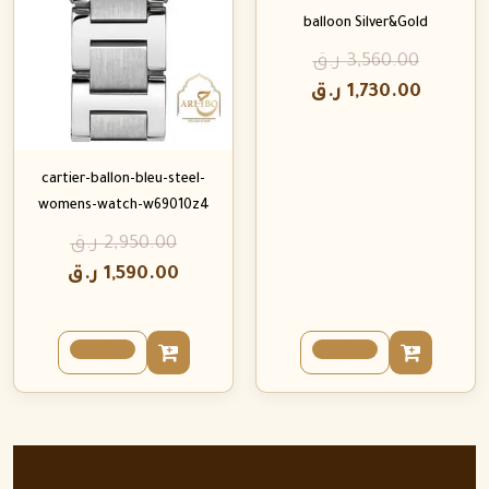
balloon Silver&Gold
3,560.00
ر.ق
1,730.00
ر.ق
cartier-ballon-bleu-steel-
womens-watch-w69010z4
2,950.00
ر.ق
1,590.00
ر.ق