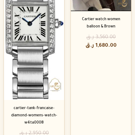
Cartier watch women
balloon & Brown
3,560.00
ر.ق
1,680.00
ر.ق
cartier-tank-francaise-
diamond-womens-watch-
w4ta0008
2,950.00
ر.ق