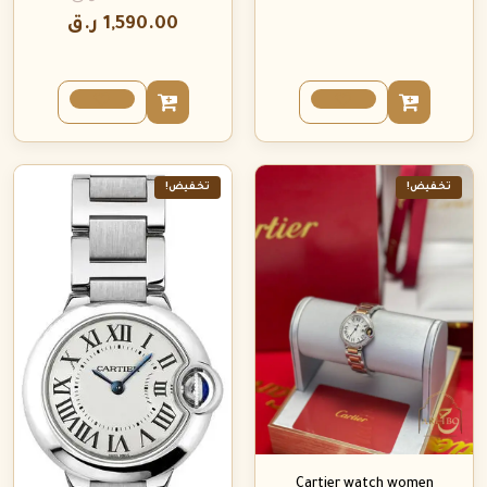
1,590.00
ر.ق
تخفيض!
تخفيض!
Cartier watch women