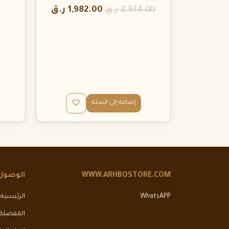
2,974.00
ر.ق
1,982.00
ر.ق
إضافة إلى السلة
WWW.ARHBOSTORE.COM
الوصول
WhatsAPP
الرئيسية
المفضلة