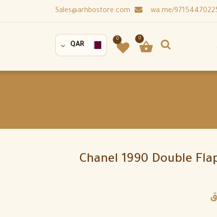
Sales@arhbostore.com
0
0
QAR
Chanel 1990 Double Fla
ق