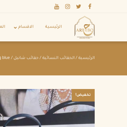
الرئيسية
الاقسام
الم
الرئيسية
/
الحقائب النسائية
/
حقائب شانيل
/ Chanel 1990 Double Flap 25 shoulder bag blue
تخفيض!