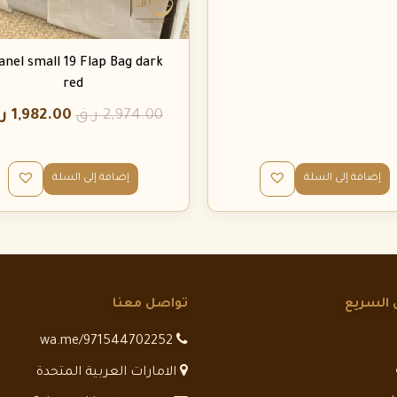
anel small 19 Flap Bag dark
red
2,974.00
ر.ق
1,982.00
ر
إضافة إلى السلة
إضافة إلى السلة
 السريع
تواصل معنا
wa.me/971544702252
الامارات العربية المتحدة