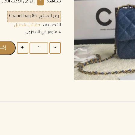
يشاهده
زائر فى الوقت الحالي
2
رمز المنتج:
Chanel bag 86
التصنيف:
حقائب شانيل
4 متوفر في المخزون
إضا