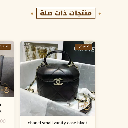
منتجات ذات صلة
تخفيض!
تخفيض
n
k
.00
chanel small vanity case black