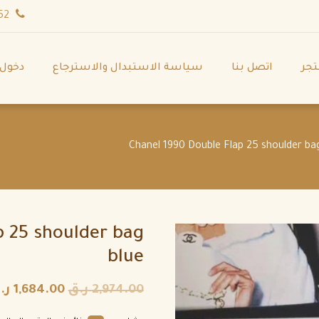
wa.me/971544702252
تجر
اتصل بنا
سياسة الاستبدال والاسترجاع
دخول
p 25 shoulder bag
blue
2,974.00
ر.ق
1,684.00
ر.