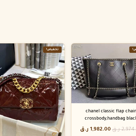
!
تخفيض!
chanel classic flap chai
crossbody,handbag blac
2,974
ر.ق
1,982.00
ر.ق