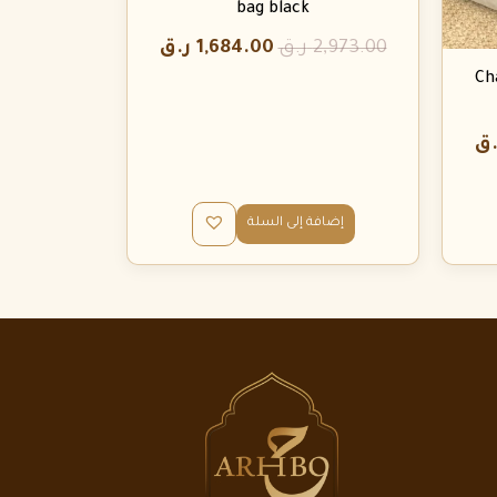
bag black
2,973.00
ر.ق
1,684.00
ر.ق
Ch
.ق
إضافة إلى السلة