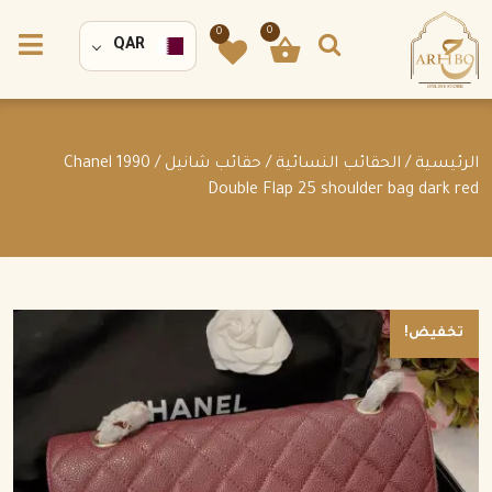
0
0
QAR
الرئيسية
/
الحقائب النسائية
/
حقائب شانيل
/ Chanel 1990
Double Flap 25 shoulder bag dark red
تخفيض!