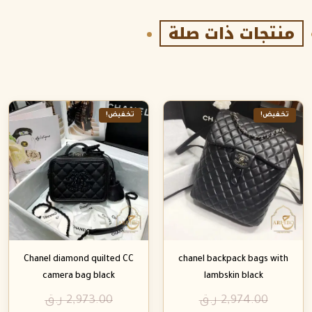
منتجات ذات صلة
تخفيض!
تخفيض!
Chanel diamond quilted CC
chanel backpack bags with
camera bag black
lambskin black
2,974.00
ر.ق
2,973.00
ر.ق