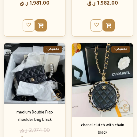
1,982.00
ر.ق
1,981.00
ر.ق
تخفيض!
تخفيض!
medium Double Flap
shoulder bag black
chanel clutch with chain
2,974.00
ر.ق
black