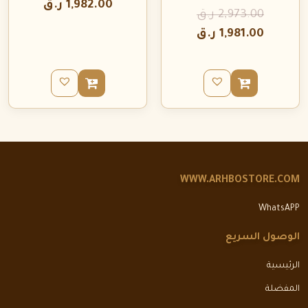
1,982.00
ر.ق
2,973.00
ر.ق
1,981.00
ر.ق
WWW.ARHBOSTORE.COM
WhatsAPP
الوصول السريع
الرئيسية
المفضلة