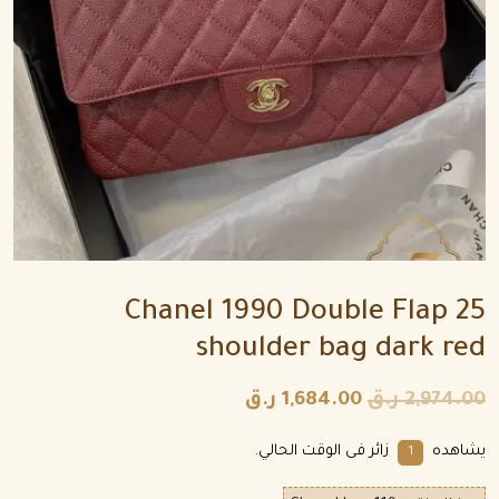
Chanel 1990 Double Flap 25
shoulder bag dark red
2,974.00
ر.ق
1,684.00
ر.ق
يشاهده
زائر فى الوقت الحالي.
4