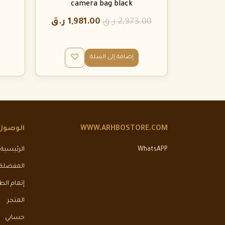
camera bag black
2,973.00
ر.ق
1,981.00
ر.ق
إضافة إلى السلة
WWW.ARHBOSTORE.COM
الوصول
WhatsAPP
الرئيسية
المفضلة
إتمام ال
المتجر
حسابي