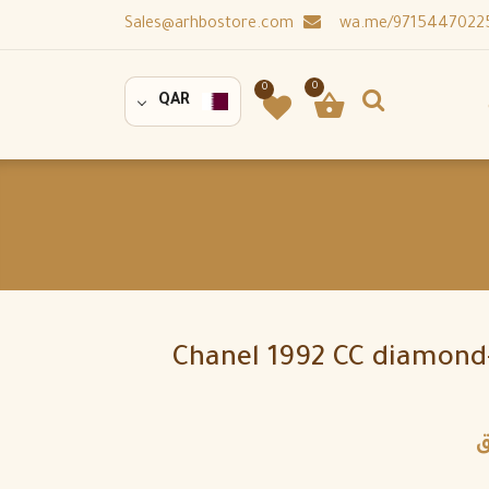
Sales@arhbostore.com
0
0
QAR
Chanel 1992 CC diamond-
ق