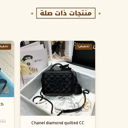
منتجات ذات صلة
تخفيض!
تخفيض
th
.00
Chanel diamond quilted CC