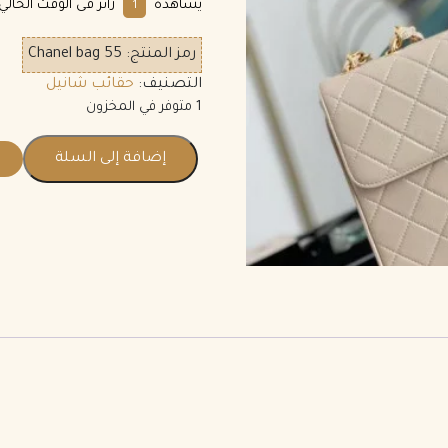
يشاهده
زائر فى الوقت الحال
10
رمز المنتج:
Chanel bag 55
التصنيف:
حقائب شانيل
1 متوفر في المخزون
إضافة إلى السلة