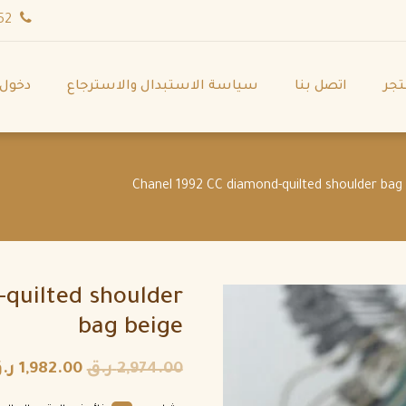
wa.me/971544702252
تجر
اتصل بنا
سياسة الاستبدال والاسترجاع
دخول
quilted shoulder
bag beige
2,974.00
ر.ق
1,982.00
ر.