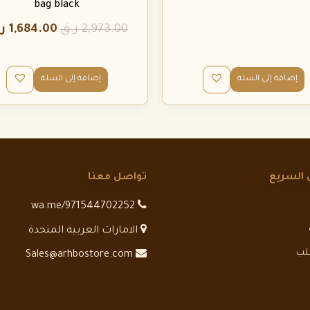
bag black
2,973.00
ر.ق
1,684.00
ر
إضافة إلى السلة
إضافة إلى السلة
 السريع
تواصل معنا
wa.me/971544702252
الامارات العربية المتحدة
طلب
Sales@arhbostore.com