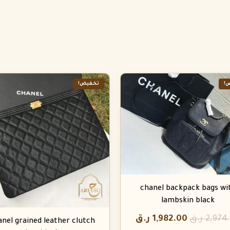
!
تخفيض!
chanel backpack bags wi
lambskin black
2,974
ر.ق
1,982.00
ر.ق
anel grained leather clutch