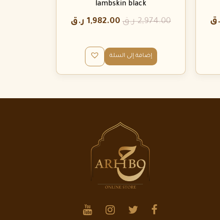
lambskin black
.ق
2,974.00
ر.ق
1,982.00
ر.ق
إضافة إلى السلة