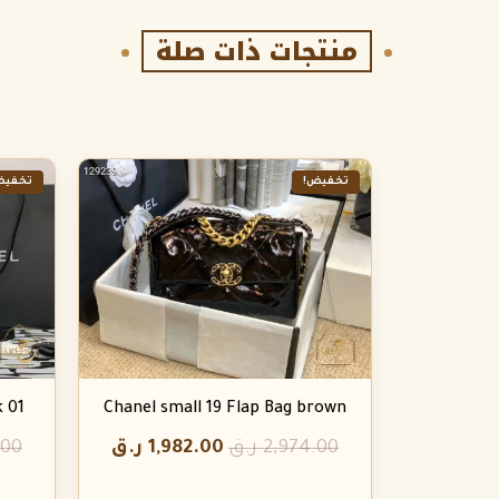
منتجات ذات صلة
تخفيض!
تخفيض
k 01
Chanel small 19 Flap Bag brown
2,974.00
ر.ق
1,982.00
ر.ق
.00