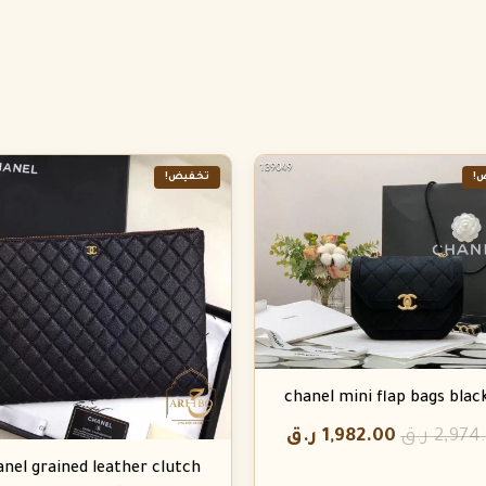
!
تخفيض!
chanel mini flap bags blac
2,974
ر.ق
1,982.00
ر.ق
anel grained leather clutch