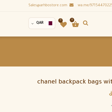
Sales@arhbostore.com
0
0
QAR
chanel backpack bags wi
ق