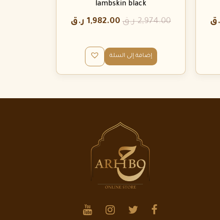
lambskin black
.ق
2,974.00
ر.ق
1,982.00
ر.ق
إضافة إلى السلة