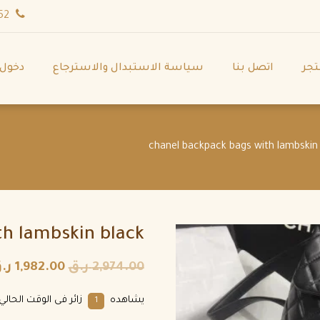
wa.me/971544702252
تجر
اتصل بنا
سياسة الاستبدال والاسترجاع
دخول
th lambskin black
2,974.00
ر.ق
1,982.00
ر.
يشاهده
زائر فى الوقت الحالي.
1