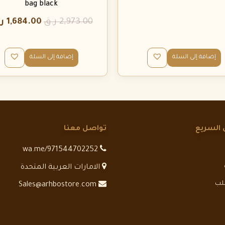
bag black
2,973.00
ر.ق
1,684.00
ر
إضافة إلى السلة
إضافة إلى السلة
 السريع
تواصل معنا
wa.me/971544702252
الامارات العربية المتحدة
طلب
Sales@arhbostore.com