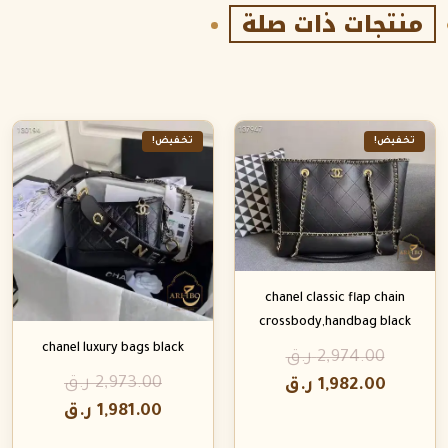
منتجات ذات صلة
تخفيض!
تخفيض!
chanel classic flap chain
crossbody,handbag black
chanel luxury bags black
2,974.00
ر.ق
2,973.00
ر.ق
1,982.00
ر.ق
1,981.00
ر.ق