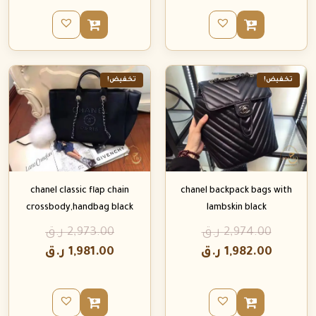
تخفيض!
تخفيض!
chanel classic flap chain
chanel backpack bags with
crossbody,handbag black
lambskin black
2,974.00
ر.ق
2,973.00
ر.ق
1,982.00
ر.ق
1,981.00
ر.ق