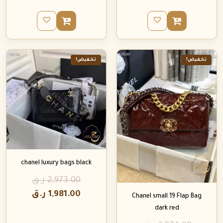
تخفيض!
تخفيض!
chanel luxury bags black
2,973.00
ر.ق
1,981.00
ر.ق
Chanel small 19 Flap Bag
dark red