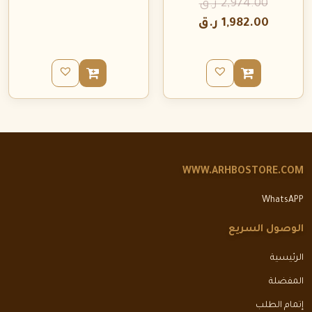
2,974.00
ر.ق
1,982.00
ر.ق
WWW.ARHBOSTORE.COM
WhatsAPP
الوصول السريع
الرئيسية
المفضلة
إتمام الطلب