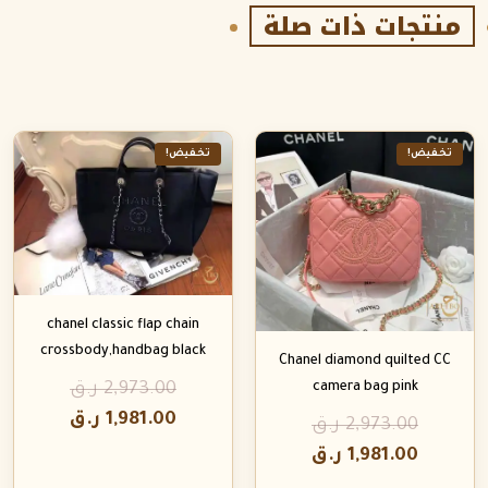
منتجات ذات صلة
تخفيض!
تخفيض!
chanel classic flap chain
crossbody,handbag black
Chanel diamond quilted CC
2,973.00
ر.ق
camera bag pink
1,981.00
ر.ق
2,973.00
ر.ق
1,981.00
ر.ق