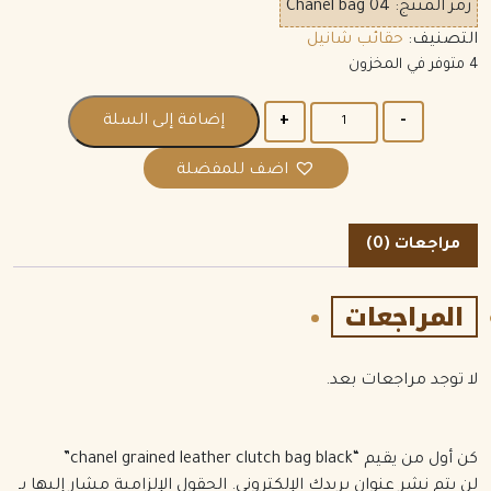
رمز المنتج:
Chanel bag 04
التصنيف:
حقائب شانيل
4 متوفر في المخزون
الكمية
إضافة إلى السلة
اضف للمفضلة
مراجعات (0)
المراجعات
لا توجد مراجعات بعد.
كن أول من يقيم “chanel grained leather clutch bag black”
لن يتم نشر عنوان بريدك الإلكتروني.
الحقول الإلزامية مشار إليها بـ