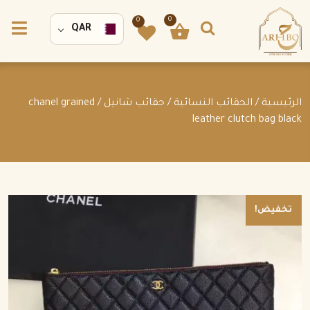
0
0
QAR
الرئيسية
/
الحقائب النسائية
/
حقائب شانيل
/ chanel grained
leather clutch bag black
تخفيض!