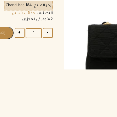
رمز المنتج:
Chanel bag 184
التصنيف:
حقائب شانيل
2 متوفر في المخزون
إضا