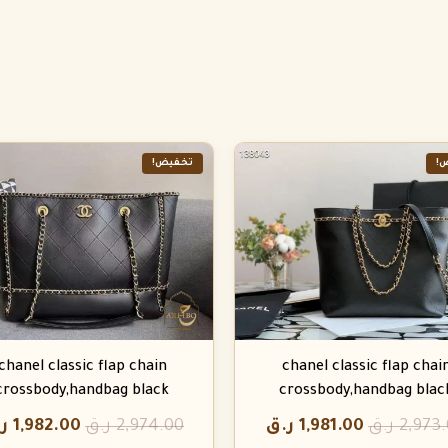
!
تخفيض!
chanel classic flap chain
chanel classic flap chai
crossbody,handbag black
crossbody,handbag blac
2,973
ر.ق
1,981.00
ر.ق
2,974.00
ر.ق
1,982.00
ر