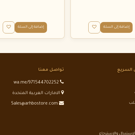
إضافة إلى السلة
إضافة إلى السلة
 السريع
تواصل معنا
wa.me/971544702252
الامارات العربية المتحدة
طلب
Sales@arhbostore.com
استبدال والاسترجاع