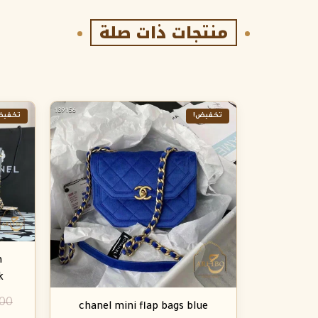
منتجات ذات صلة
تخفيض!
تخفيض
n
k
.00
chanel mini flap bags blue