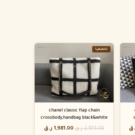
تخفيض!
chanel classic flap chain
crossbody,handbag black&white
.ق
2,973.00
ر.ق
1,981.00
ر.ق