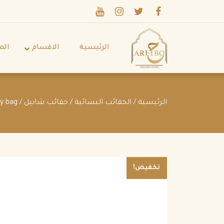
الرئيسية
الاقسام
الم
الرئيسية
/
الحقائب النسائية
/
حقائب شانيل
/ Chanel mini diamond quilted crossbody bag
تخفيض!