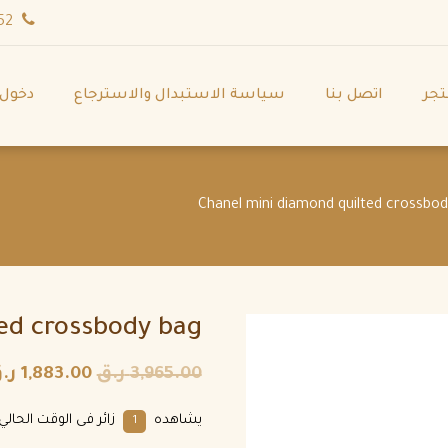
wa.me/971544702252
تجر
اتصل بنا
سياسة الاستبدال والاسترجاع
دخول
ed crossbody bag
3,965.00
ر.ق
1,883.00
ر.
يشاهده
زائر فى الوقت الحالي.
1