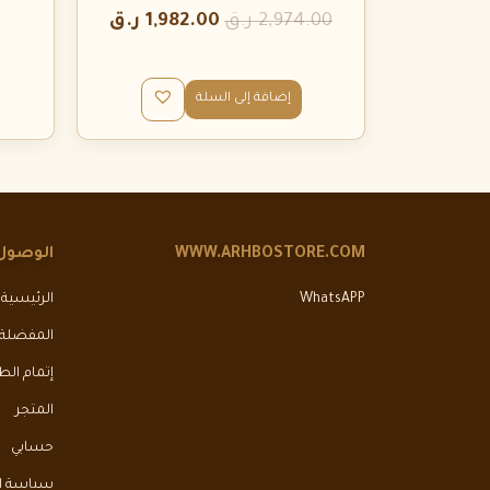
2,974.00
ر.ق
1,982.00
ر.ق
إضافة إلى السلة
WWW.ARHBOSTORE.COM
الوصول
WhatsAPP
الرئيسية
المفضلة
إتمام ال
المتجر
حسابي
سياسة ال