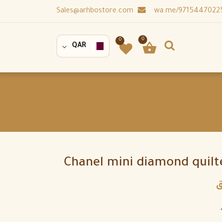
Sales@arhbostore.com
0
0
QAR
Chanel mini diamond quilt
ق