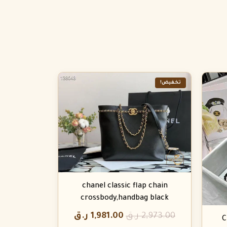
تخفيض!
chanel classic flap chain
crossbody,handbag black
2,973.00
ر.ق
1,981.00
ر.ق
C