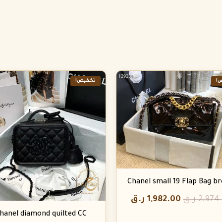
!
تخفيض!
Chanel small 19 Flap Bag b
2,974
ر.ق
1,982.00
ر.ق
hanel diamond quilted CC