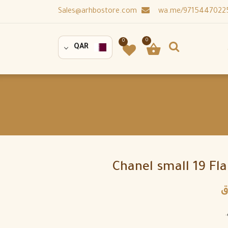
Sales@arhbostore.com
0
0
QAR
Chanel small 19 Fl
ق
.