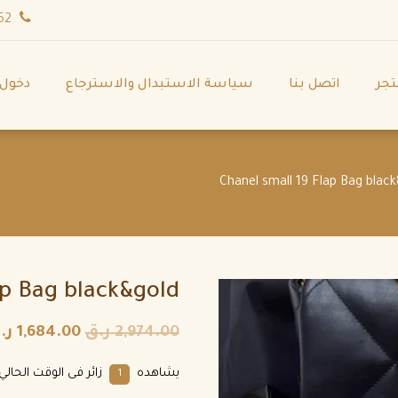
wa.me/971544702252
تجر
اتصل بنا
سياسة الاستبدال والاسترجاع
دخول
ap Bag black&gold
2,974.00
ر.ق
1,684.00
ر.
يشاهده
زائر فى الوقت الحالي
2