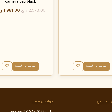
camera bag black
2,973.00
ر.ق
1,981.00
ر.
إضافة إلى السلة
إضافة إلى السلة
 السريع
تواصل معنا