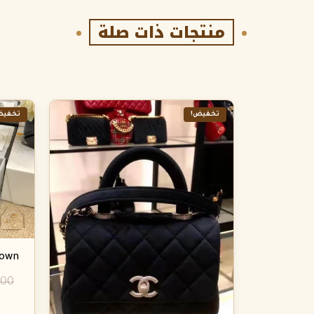
منتجات ذات صلة
تخفيض!
تخفيض
rown
.00