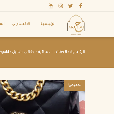
الرئيسية
الاقسام
الم
الرئيسية
/
الحقائب النسائية
/
حقائب شانيل
/ Chanel small 19 Flap Bag black&gold
تخفيض!