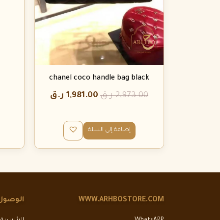
chanel coco handle bag black
2,973.00
ر.ق
1,981.00
ر.ق
إضافة إلى السلة
WWW.ARHBOSTORE.COM
الوصول