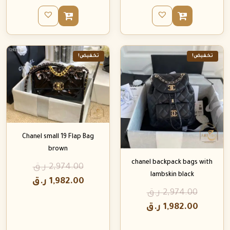
تخفيض!
تخفيض!
Chanel small 19 Flap Bag
brown
chanel backpack bags with
2,974.00
ر.ق
lambskin black
1,982.00
ر.ق
2,974.00
ر.ق
1,982.00
ر.ق