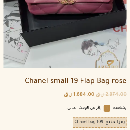
Chanel small 19 Flap Bag rose
2,974.00
ر.ق
1,684.00
ر.ق
يشاهده
زائر فى الوقت الحالي.
1
رمز المنتج:
Chanel bag 109