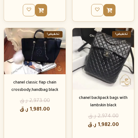
تخفيض!
تخفيض!
chanel classic flap chain
crossbody,handbag black
chanel backpack bags with
2,973.00
ر.ق
lambskin black
1,981.00
ر.ق
2,974.00
ر.ق
1,982.00
ر.ق