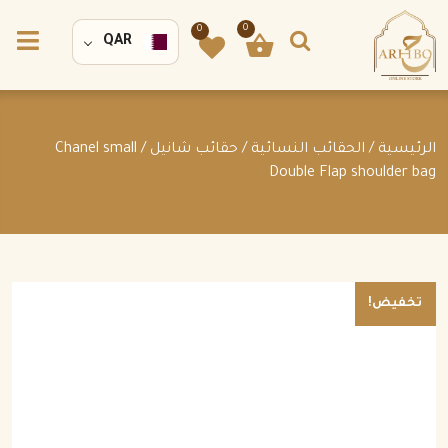
0
0
QAR
الرئيسية
/
الحقائب النسائية
/
حقائب شانيل
/ Chanel small
Double Flap shoulder bag
تخفيض!