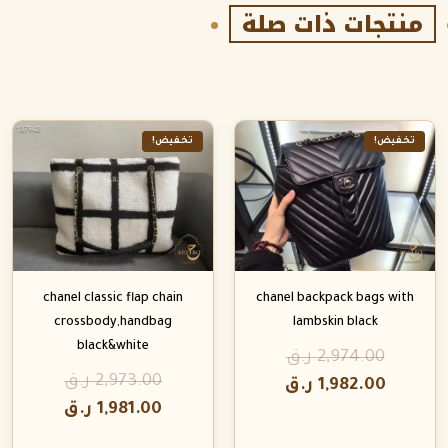
منتجات ذات صلة
تخفيض!
تخفيض!
chanel classic flap chain
chanel backpack bags with
crossbody,handbag
lambskin black
black&white
2,974.00
ر.ق
2,973.00
ر.ق
1,982.00
ر.ق
1,981.00
ر.ق