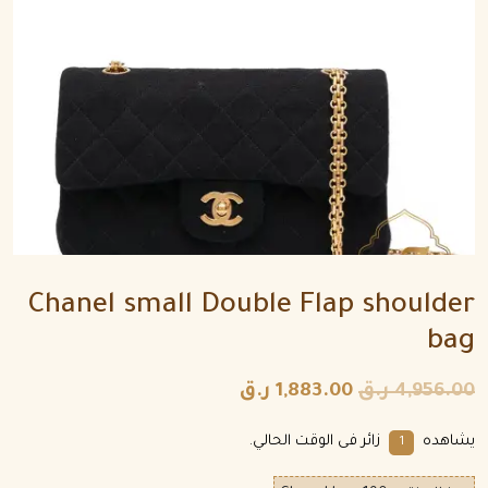
Chanel small Double Flap shoulder
bag
4,956.00
ر.ق
1,883.00
ر.ق
يشاهده
زائر فى الوقت الحالي.
1