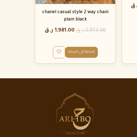
.ق
chanel casual style 2 way chain
plain black
2,973.00
ر.ق
1,981.00
ر.ق
إضافة إلى السلة