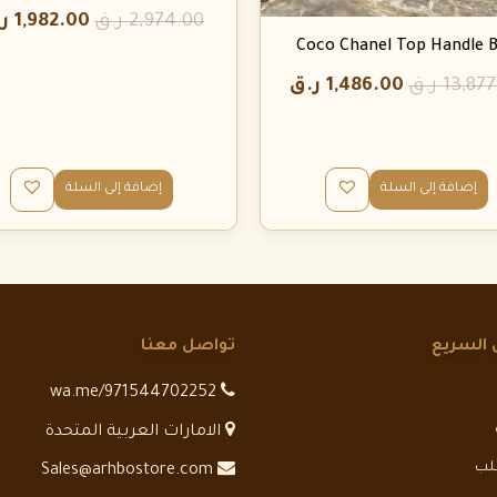
2,974.00
ر.ق
1,982.00
ر
Coco Chanel Top Handle 
13,877
ر.ق
1,486.00
ر.ق
إضافة إلى السلة
إضافة إلى السلة
 السريع
تواصل معنا
wa.me/971544702252
الامارات العربية المتحدة
طلب
Sales@arhbostore.com