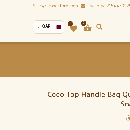
Sales@arhbostore.com
0
0
QAR
Coco Top Handle Bag Qu
Sn
ق