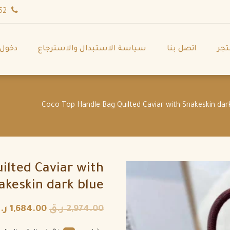
wa.me/971544702252
تجر
اتصل بنا
سياسة الاستبدال والاسترجاع
دخول
ilted Caviar with
akeskin dark blue
2,974.00
ر.ق
1,684.00
ر.