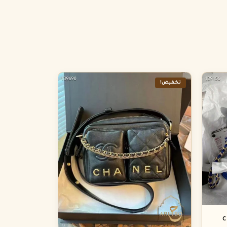
تخفيض!
c