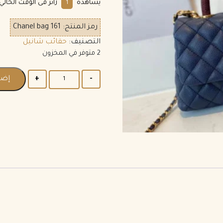
يشاهده
زائر فى الوقت الحالي
6
رمز المنتج:
Chanel bag 161
التصنيف:
حقائب شانيل
2 متوفر في المخزون
إضا