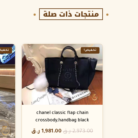
منتجات ذات صلة
تخفيض!
تخفيض
chanel classic flap chain
crossbody,handbag black
2,973.00
ر.ق
1,981.00
ر.ق