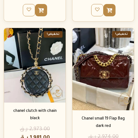
تخفيض!
تخفيض!
chanel clutch with chain
black
Chanel small 19 Flap Bag
dark red
2,973.00
ر.ق
2,974.00
ر.ق