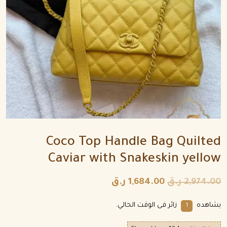
Coco Top Handle Bag Quilted
Caviar with Snakeskin yellow
2,974.00
ر.ق
1,684.00
ر.ق
يشاهده
زائر فى الوقت الحالي.
8