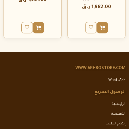
1,981.00
ر.ق
1,982.00
ر.ق
WWW.ARHBOSTORE.COM
WhatsAPP
الوصول السريع
الرئيسية
المفضلة
إتمام الطلب