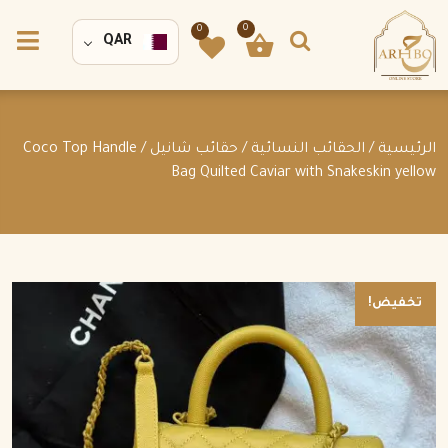
0
0
QAR
الرئيسية
/
الحقائب النسائية
/
حقائب شانيل
/ Coco Top Handle
Bag Quilted Caviar with Snakeskin yellow
تخفيض!