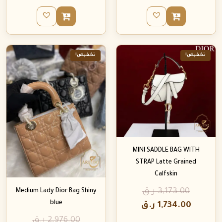
تخفيض!
تخفيض!
MINI SADDLE BAG WITH
STRAP Latte Grained
Calfskin
3,173.00
ر.ق
Medium Lady Dior Bag Shiny
blue
1,734.00
ر.ق
2,976.00
ر.ق