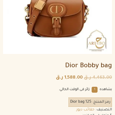
Dior Bobby bag
4,463.00
ر.ق
1,588.00
ر.ق
يشاهده
زائر فى الوقت الحالي.
1
رمز المنتج:
Dior bag 125
التصنيف:
حقائب ديور