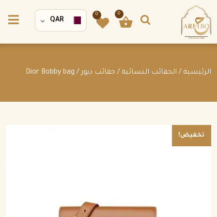
0
0
QAR
الرئيسية
/
الحقائب النسائية
/
حقائب ديور
/ Dior Bobby bag
تخفيض!