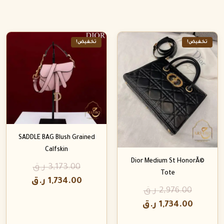
تخفيض!
تخفيض!
SADDLE BAG Blush Grained
Calfskin
Dior Medium St HonorÃ©
3,173.00
ر.ق
Tote
1,734.00
ر.ق
2,976.00
ر.ق
1,734.00
ر.ق