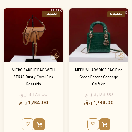
تخفيض!
تخفيض!
MICRO SADDLE BAG WITH
MEDIUM LADY DIOR BAG Pine
STRAP Dusty Coral Pink
Green Patent Cannage
Goatskin
Calfskin
3,173.00
ر.ق
3,173.00
ر.ق
1,734.00
ر.ق
1,734.00
ر.ق