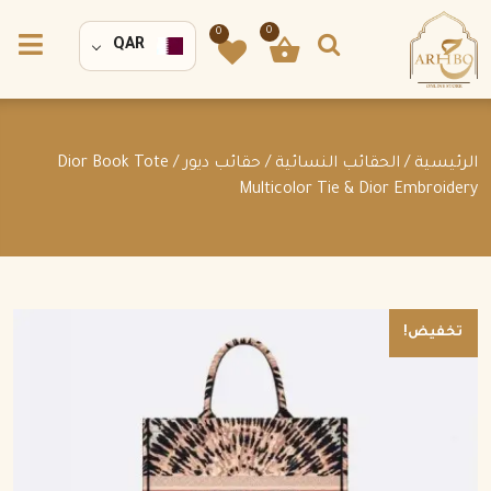
0
0
QAR
الرئيسية
/
الحقائب النسائية
/
حقائب ديور
/ Dior Book Tote
Multicolor Tie & Dior Embroidery
تخفيض!