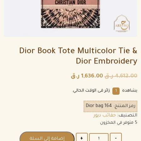
Dior Book Tote Multicolor Tie &
Dior Embroidery
4,612.00
ر.ق
1,636.00
ر.ق
يشاهده
زائر فى الوقت الحالي.
1
رمز المنتج:
Dior bag 164
التصنيف:
حقائب ديور
5 متوفر في المخزون
الكمية
إضافة إلى السلة