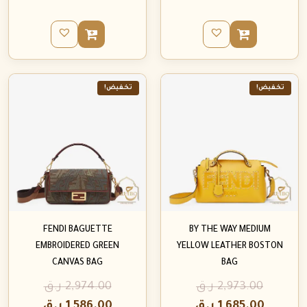
تخفيض!
تخفيض!
FENDI BAGUETTE
BY THE WAY MEDIUM
EMBROIDERED GREEN
YELLOW LEATHER BOSTON
CANVAS BAG
BAG
2,973.00
ر.ق
2,974.00
ر.ق
1,685.00
ر.ق
1,586.00
ر.ق