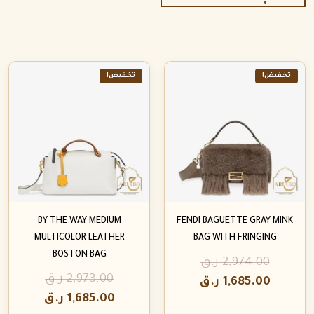
تخفيض!
تخفيض!
BY THE WAY MEDIUM
FENDI BAGUETTE GRAY MINK
MULTICOLOR LEATHER
BAG WITH FRINGING
BOSTON BAG
2,974.00
ر.ق
2,973.00
ر.ق
1,685.00
ر.ق
1,685.00
ر.ق