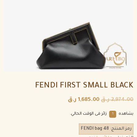
FENDI FIRST SMALL BLACK
2,974.00
ر.ق
1,685.00
ر.ق
يشاهده
زائر فى الوقت الحالي.
1
رمز المنتج:
FENDI bag 48