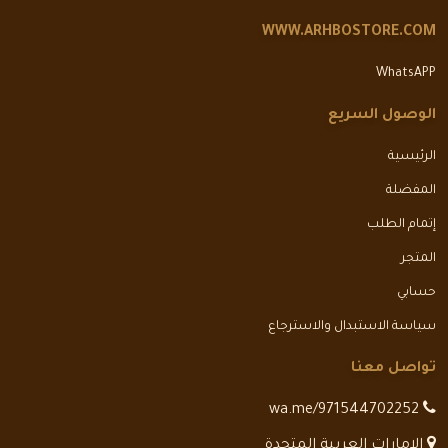
WWW.ARHBOSTORE.COM
WhatsAPP
الوصول السريع
الرئيسية
المفضلة
إتمام الطلب
المتجر
حسابي
سياسة الاستبدال والاسترجاع
تواصل معنا
wa.me/971544702252
الامارات العربية المتحدة