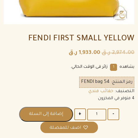
FENDI FIRST SMALL YELLOW
2,974.00
ر.ق
1,933.00
ر.ق
يشاهده
زائر فى الوقت الحالي.
1
رمز المنتج:
FENDI bag 54
التصنيف:
حقائب فندي
4 متوفر في المخزون
الكمية
إضافة إلى السلة
اضف للمفضلة