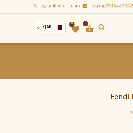
Sales@arhbostore.com
0
0
QAR
Fendi 