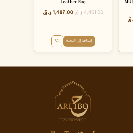
Leather Bag
MUL
4,461.00
ر.ق
1,487.00
ر.ق
.ق
إضافة إلى السلة