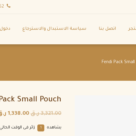
wa.me/971544702252
تجر
اتصل بنا
سياسة الاستبدال والاسترجاع
دخول
Pack Small Pouch
3,321.00
ر.ق
1,338.00
ر.ق
يشاهده
زائر فى الوقت الحالي.
1