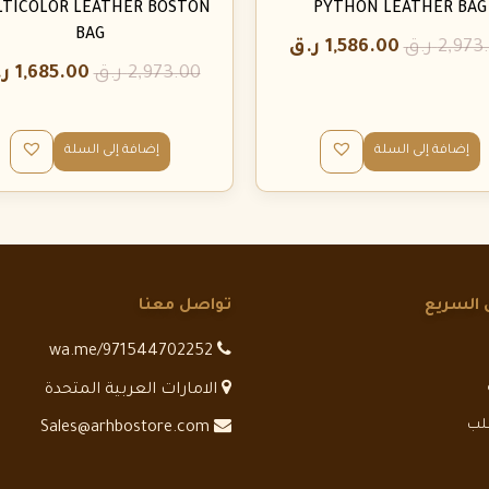
TICOLOR LEATHER BOSTON
PYTHON LEATHER BAG
BAG
2,973
ر.ق
1,586.00
ر.ق
2,973.00
ر.ق
1,685.00
ر
إضافة إلى السلة
إضافة إلى السلة
 السريع
تواصل معنا
wa.me/971544702252
الامارات العربية المتحدة
طلب
Sales@arhbostore.com