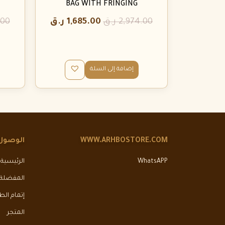
BAG WITH FRINGING
2,974.00
ر.ق
1,685.00
ر.ق
.00
إضافة إلى السلة
WWW.ARHBOSTORE.COM
الوصول
WhatsAPP
الرئيسية
المفضلة
إتمام ال
المتجر