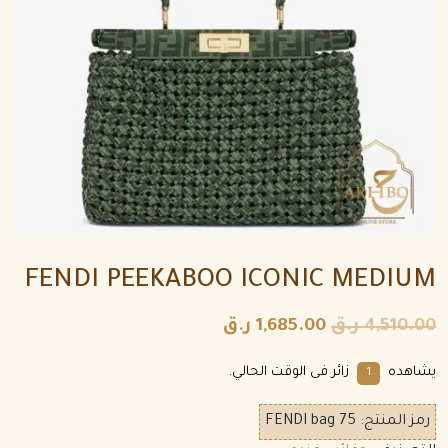
FENDI PEEKABOO ICONIC MEDIUM
4,510.00
ر.ق
1,685.00
ر.ق
يشاهده
زائر فى الوقت الحالي.
1
رمز المنتج:
FENDI bag 75