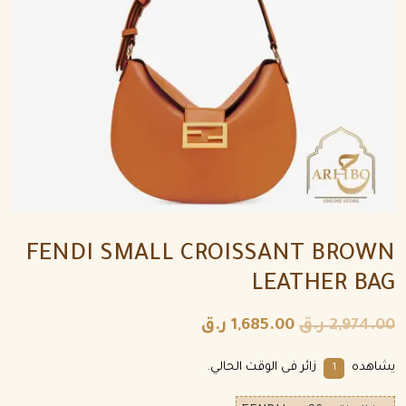
FENDI SMALL CROISSANT BROWN
LEATHER BAG
2,974.00
ر.ق
1,685.00
ر.ق
يشاهده
زائر فى الوقت الحالي.
1