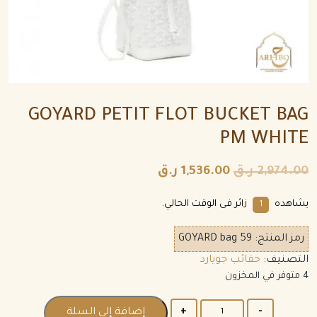
GOYARD PETIT FLOT BUCKET BAG
PM WHITE
2,974.00
ر.ق
1,536.00
ر.ق
يشاهده
زائر فى الوقت الحالي.
1
رمز المنتج:
GOYARD bag 59
التصنيف:
حقائب جويارد
4 متوفر في المخزون
الكمية
إضافة إلى السلة