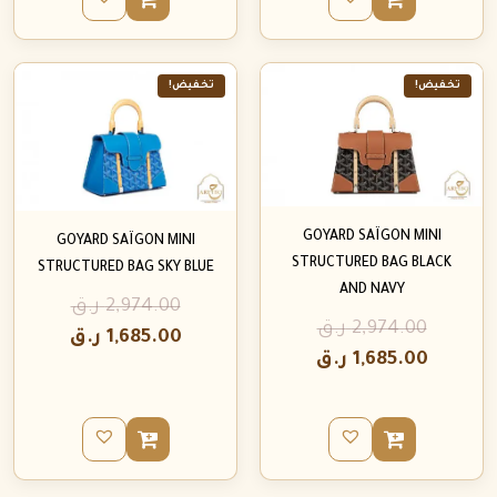
تخفيض!
تخفيض!
GOYARD SAÏGON MINI
GOYARD SAÏGON MINI
STRUCTURED BAG BLACK
STRUCTURED BAG SKY BLUE
AND NAVY
2,974.00
ر.ق
2,974.00
ر.ق
1,685.00
ر.ق
1,685.00
ر.ق