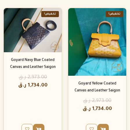
تخفيض!
تخفيض!
Goyard Navy Blue Coated
Canvas and Leather Saigon
2,973.00
ر.ق
Goyard Yellow Coated
1,734.00
ر.ق
Canvas and Leather Saigon
2,973.00
ر.ق
1,734.00
ر.ق