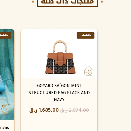
منتجات ذات صلة
تخفيض!
تخفيض
GOYARD SAÏGON MINI
STRUCTURED BAG BLACK AND
NAVY
2,974.00
ر.ق
1,685.00
ر.ق
anvas