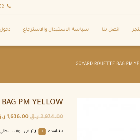
wa.me/971544702252
تجر
اتصل بنا
سياسة الاستبدال والاسترجاع
دخول
 BAG PM YELLOW
2,974.00
ر.ق
1,636.00
ر.
يشاهده
زائر فى الوقت الحالي.
1