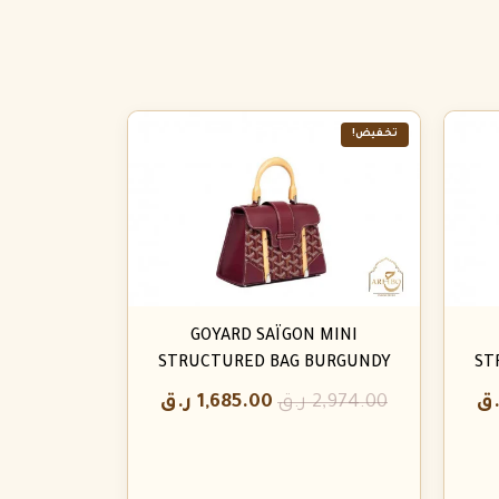
تخفيض!
GOYARD SAÏGON MINI
STRUCTURED BAG BURGUNDY
ST
.ق
2,974.00
ر.ق
1,685.00
ر.ق