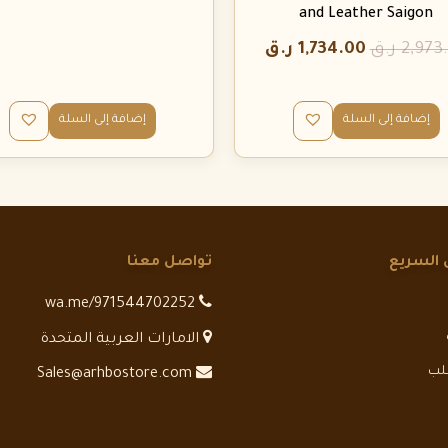
and Leather Saigon
2,973
ر.ق
1,734.00
ر.ق
إضافة إلى السلة
إضافة إلى السلة
 السريع
تواصل معنا
wa.me/971544702252
الامارات العربية المتحدة
طلب
Sales@arhbostore.com