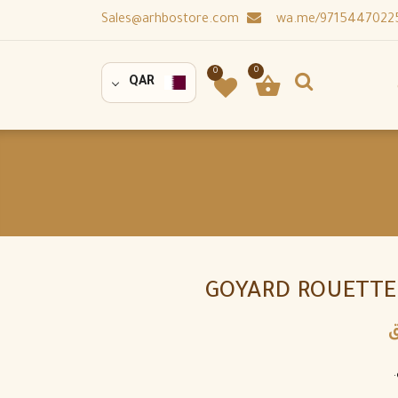
Sales@arhbostore.com
0
0
QAR
GOYARD ROUETTE
ق