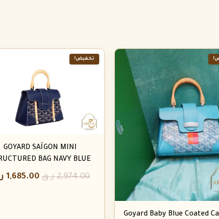
!
تخفيض!
GOYARD SAÏGON MINI
RUCTURED BAG NAVY BLUE
2,974.00
ر.ق
1,685.00
ر
Goyard Baby Blue Coated C