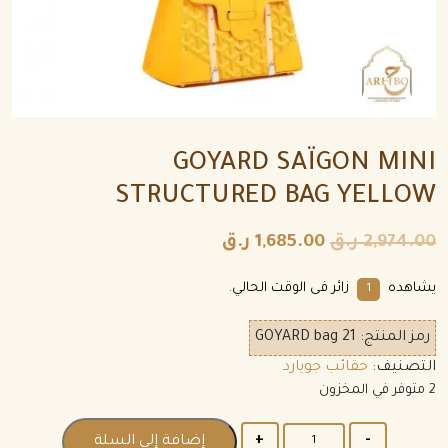
GOYARD SAÏGON MINI
STRUCTURED BAG YELLOW
2,974.00
ر.ق
1,685.00
ر.ق
يشاهده
زائر فى الوقت الحالي.
1
رمز المنتج:
GOYARD bag 21
التصنيف:
حقائب جويارد
2 متوفر في المخزون
الكمية
إضافة إلى السلة