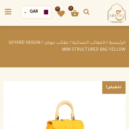
0
0
QAR
الرئيسية
/
الحقائب النسائية
/
حقائب جويارد
/ GOYARD SAÏGON
MINI STRUCTURED BAG YELLOW
تخفيض!