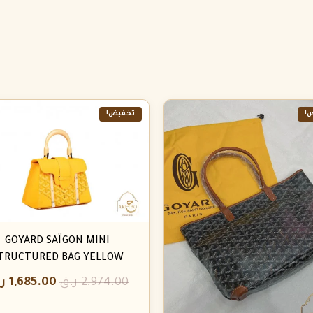
!
تخفيض!
GOYARD SAÏGON MINI
TRUCTURED BAG YELLOW
2,974.00
ر.ق
1,685.00
ر