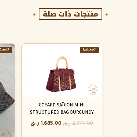
منتجات ذات صلة
تخفيض!
تخفيض
GOYARD SAÏGON MINI
STRUCTURED BAG BURGUNDY
2,974.00
ر.ق
1,685.00
ر.ق