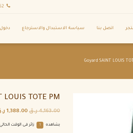
wa.me/971544702252
تجر
اتصل بنا
سياسة الاستبدال والاسترجاع
دخول
T LOUIS TOTE PM
4,163.00
ر.ق
1,388.00
ر.
يشاهده
زائر فى الوقت الحالي.
1