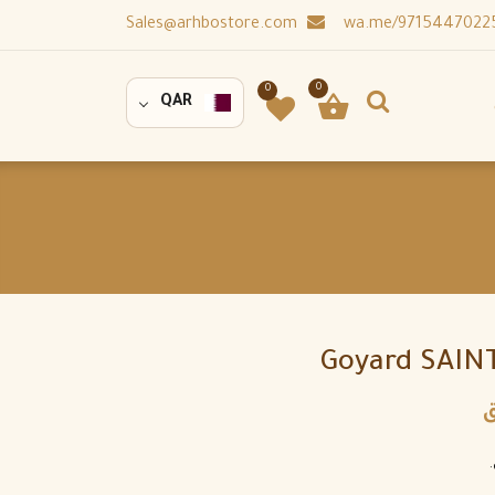
Sales@arhbostore.com
0
0
QAR
Goyard SAIN
ق