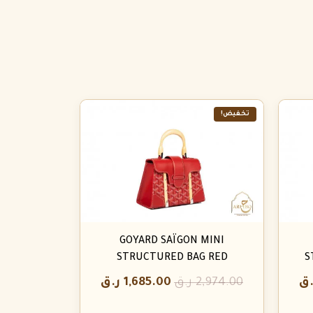
تخفيض!
GOYARD SAÏGON MINI
STRUCTURED BAG RED
S
.ق
2,974.00
ر.ق
1,685.00
ر.ق