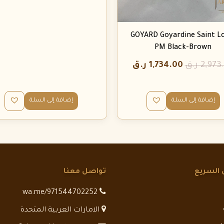
GOYARD Goyardine Saint L
PM Black-Brown
2,973
ر.ق
1,734.00
ر.ق
إضافة إلى السلة
إضافة إلى السلة
 السريع
تواصل معنا
wa.me/971544702252
الامارات العربية المتحدة