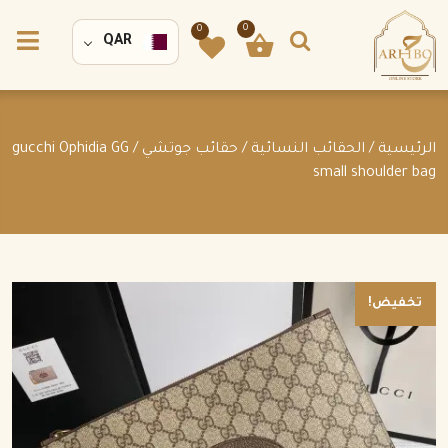
0
0
QAR
الرئيسية
/
الحقائب النسائية
/
حقائب جوتشي
/ gucchi Ophidia GG
small shoulder bag
تخفيض!