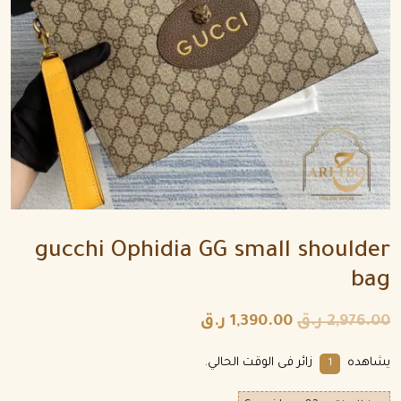
gucchi Ophidia GG small shoulder
bag
2,976.00
ر.ق
1,390.00
ر.ق
يشاهده
زائر فى الوقت الحالي.
1