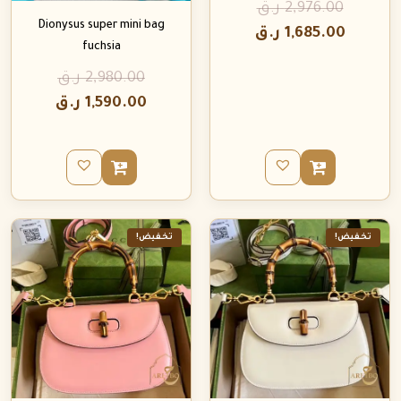
2,976.00
ر.ق
Dionysus super mini bag
1,685.00
ر.ق
fuchsia
2,980.00
ر.ق
1,590.00
ر.ق
تخفيض!
تخفيض!