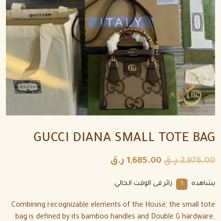
GUCCI DIANA SMALL TOTE BAG
2,976.00
ر.ق
1,685.00
ر.ق
يشاهده
زائر فى الوقت الحالي.
6
Combining recognizable elements of the House, the small tote
bag is defined by its bamboo handles and Double G hardware.