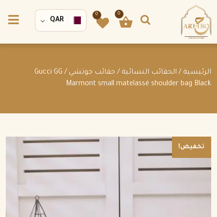
0
0
QAR
الرئيسية
/
الحقائب النسائية
/
حقائب جوتشي
/ Gucci GG
Marmont small matelassé shoulder bag Black
تخفيض!