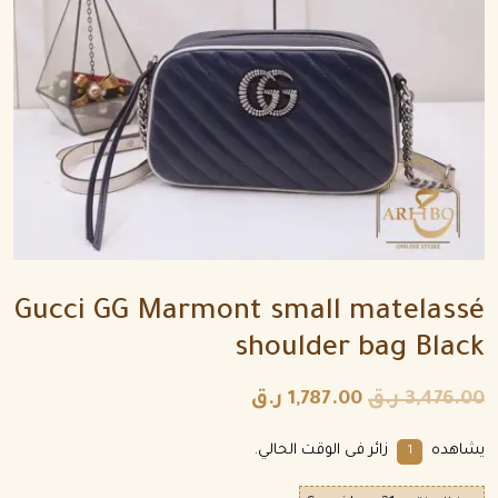
Gucci GG Marmont small matelassé
shoulder bag Black
3,476.00
ر.ق
1,787.00
ر.ق
يشاهده
زائر فى الوقت الحالي.
1