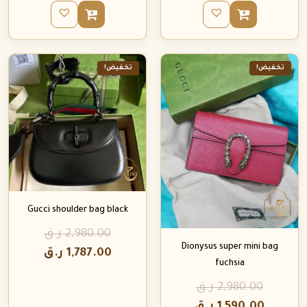
تخفيض!
تخفيض!
Gucci shoulder bag black
2,980.00
ر.ق
Dionysus super mini bag
1,787.00
ر.ق
fuchsia
2,980.00
ر.ق