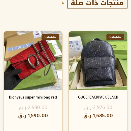
منتجات ذات صلة
تخفيض!
تخفيض!
Dionysus super mini bag red
GUCCI BACKPACK BLACK
2,976.00
ر.ق
2,980.00
ر.ق
1,685.00
ر.ق
1,590.00
ر.ق