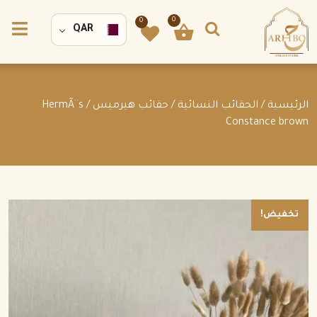
0
0
QAR
الرئيسية
/
الحقائب النسائية
/
حقائب هيرميس
/ HermÃ¨s
Constance brown
تخفيض!