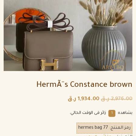
HermÃ¨s Constance brown
2,976.00
ر.ق
1,934.00
ر.ق
يشاهده
زائر فى الوقت الحالي.
6
رمز المنتج:
hermes bag 77