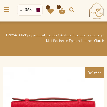
0
0
QAR
الرئيسية
/
الحقائب النسائية
/
حقائب هيرميس
/ HermÃ¨s Kelly
Mini Pochette Epsom Leather Clutch
تخفيض!