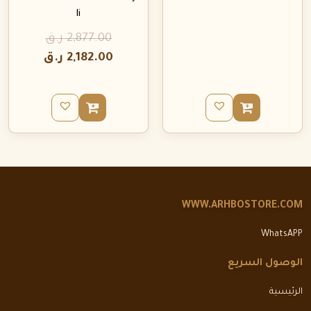
Ii
2,877.00
ر.ق
2,182.00
ر.ق
WWW.ARHBOSTORE.COM
WhatsAPP
الوصول السريع
الرئيسية