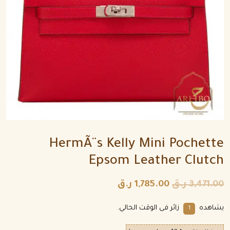
HermÃ¨s Kelly Mini Pochette
Epsom Leather Clutch
3,471.00
ر.ق
1,785.00
ر.ق
يشاهده
زائر فى الوقت الحالي.
1