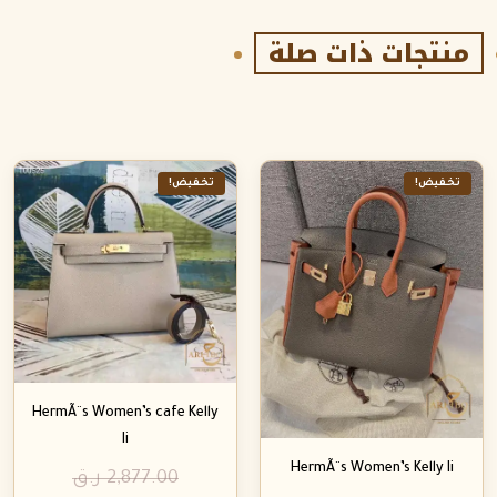
منتجات ذات صلة
تخفيض!
تخفيض!
HermÃ¨s Women’s cafe Kelly
Ii
HermÃ¨s Women’s Kelly Ii
2,877.00
ر.ق