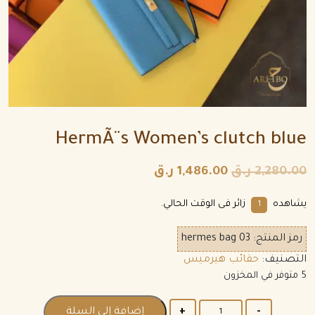
HermÃ¨s Women’s clutch blue
2,280.00
ر.ق
1,486.00
ر.ق
يشاهده
زائر فى الوقت الحالي.
1
رمز المنتج:
hermes bag 03
التصنيف:
حقائب هيرميس
5 متوفر في المخزون
الكمية
إضافة إلى السلة