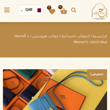
0
0
QAR
الرئيسية
/
الحقائب النسائية
/
حقائب هيرميس
/ HermÃ¨s
Women’s clutch blue
تخفيض!