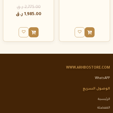
2,775.00
ر.ق
1,985.00
ر.ق
WWW.ARHBOSTORE.COM
WhatsAPP
الوصول السريع
الرئيسية
المفضلة