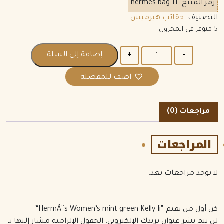
رمز المنتج:
hermes bag 11
التصنيف:
حقائب هيرميس
5 متوفر في المخزون
الكمية
إضافة إلى السلة
اضف للمفضلة
مراجعات (0)
المراجعات
لا توجد مراجعات بعد.
كن أول من يقيم “HermÃ¨s Women’s mint green Kelly Ii”
لن يتم نشر عنوان بريدك الإلكتروني.
الحقول الإلزامية مشار إليها بـ