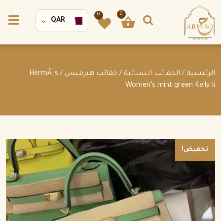
0
0
QAR
الرئيسية
/
الحقائب النسائية
/
حقائب هيرميس
/ HermÃ¨s
Women’s mint green Kelly Ii
تخفيض!