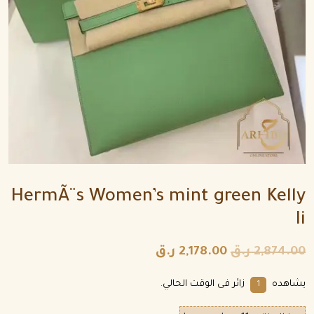
HermÃ¨s Women’s mint green Kelly
Ii
2,874.00
ر.ق
2,178.00
ر.ق
يشاهده
زائر فى الوقت الحالي.
1