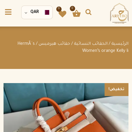
0
0
QAR
الرئيسية
/
الحقائب النسائية
/
حقائب هيرميس
/ HermÃ¨s
Women’s orange Kelly Ii
تخفيض!