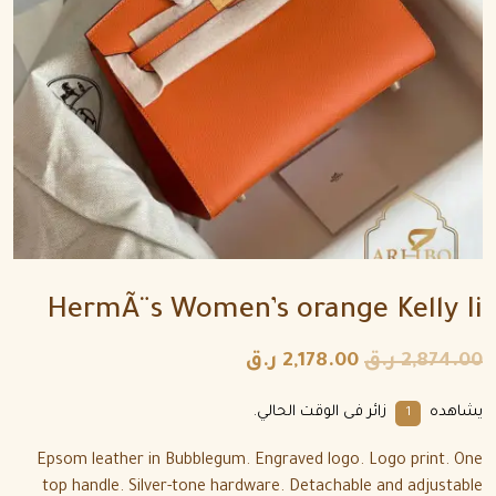
HermÃ¨s Women’s orange Kelly Ii
2,874.00
ر.ق
2,178.00
ر.ق
يشاهده
زائر فى الوقت الحالي.
6
Epsom leather in Bubblegum. Engraved logo. Logo print. One
top handle. Silver-tone hardware. Detachable and adjustable