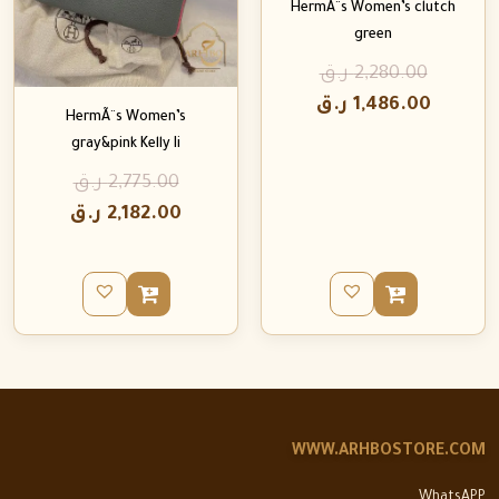
HermÃ¨s Women’s clutch
green
2,280.00
ر.ق
1,486.00
ر.ق
HermÃ¨s Women’s
gray&pink Kelly Ii
2,775.00
ر.ق
2,182.00
ر.ق
WWW.ARHBOSTORE.COM
WhatsAPP