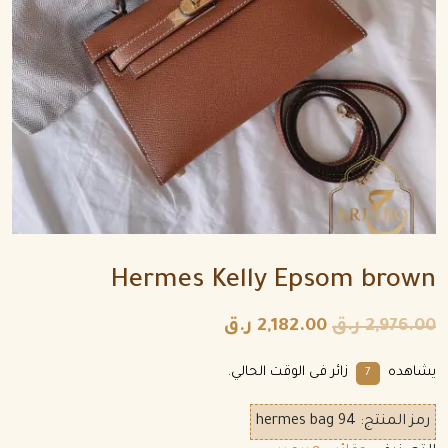
Hermes Kelly Epsom brown
2,976.00
ر.ق
2,182.00
ر.ق
يشاهده
زائر فى الوقت الحالي.
7
رمز المنتج:
hermes bag 94